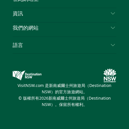
喳
免責聲明
目的地
資訊
隱私
要做的事情
旅行資訊
Cookie 通知
我們的網站
新南威爾斯州公路旅行
列出您的業務
使用條款
Sydney.com
活動
語言
新南威爾斯的商業
新南威爾士州旅遊局（Destination NSW）企業網
住宿
新南威爾斯的教育
站​
優惠訊息
新南威爾斯商務活動
新南威爾士州旅遊局（Destination NSW）媒體中
VisitNSW.com 是新南威爾士州旅遊局（Destination
心
NSW）的官方旅遊網站。
繽紛悉尼燈光音樂節
© 版權所有
2026
新南威爾士州旅遊局（Destination
NSW）。保留所有權利。