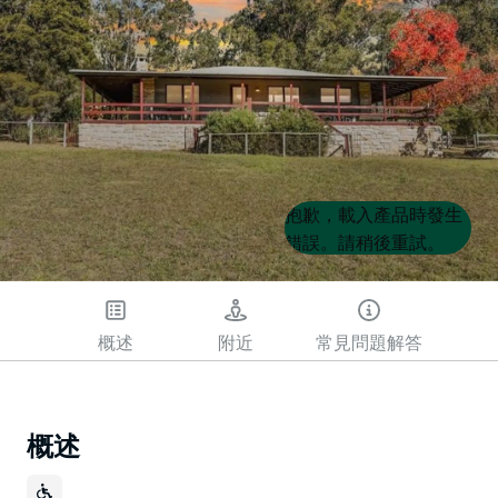
Product
Product
抱歉，載入產品時發生
List
List
錯誤。請稍後重試。
概述
附近
常見問題解答
概述