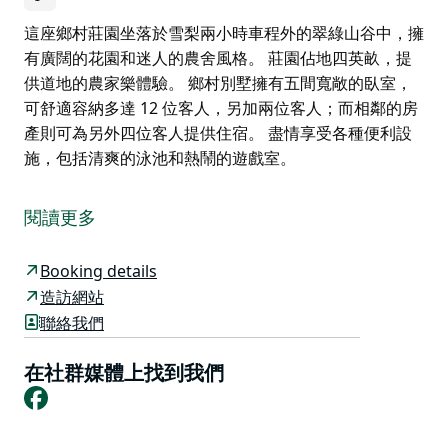
這座鄉村莊園坐落於雪梨兩小時車程外的翠綠山谷中，擁
有廣闊的花園和迷人的農舍風格。 莊園佔地四英畝，提
供道地的農家樂體驗。 鄉村別墅擁有五間寬敞的臥室，
可舒適容納多達 12 位客人，另加兩位客人；而相鄰的房
產則可為另外四位客人提供住宿。 盡情享受各種便利設
施，包括清爽的泳池和熱鬧的遊戲室。
這座鄉村莊園坐落於雪梨兩小時車程外的翠綠山谷中，擁
有廣闊的花園和迷人的農舍風格。
閱讀更多
莊園佔地四英畝，提供道地的農家樂體驗。
Booking details
鄉村別墅擁有五間寬敞的臥室，可舒適容納多達 12 位客
造訪網站
人，另加兩位客人；而相鄰的房產則可為另外四位客人提
聯絡我們
供住宿。
盡情享受各種便利設施，包括清爽的泳池和熱鬧的遊戲
在社群媒體上找到我們
室。
Facebook