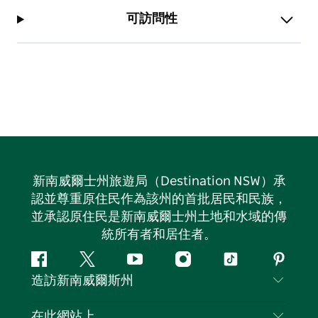
可訪問性
新南威爾士州旅遊局（Destination NSW）承
認並尊重原住民作為該州的首批居民和民族，
並承認原住民是新南威爾士州土地和水域的傳
統所有者和居住者。
Facebook
嘰
Youtube
Instagram
抖
Pintere
造訪新南威爾斯州
嘰
音
喳
聯絡我們
在此網站上