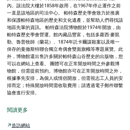
內。該法院大樓於1858年啟用，在1967年停止運作之前
一直是該地區的司法中心。 帕特森歷史學會致力於推廣
和保護帕特森地區的歷史和文化遺產，並幫助人們尋找該
地區先輩的資訊。 帕特森法院博物館於1974年開放，由
帕特森歷史學會營運。館內藏品豐富，包括多蘿西·麥凱
勒、魯普牧師（蘭花）、1874年託卡爾謀殺案以及唯一
倖存的曼徹斯特聯合獨立奇偶會雙面旗幟等專題展覽。此
外，博物館還出售許多關於帕特森山谷歷史的出版物，您
可以在網站上查看。 團體可在正常開放時間之外參觀博
物館，但需提前預約。博物館亦可在正常開放時間之外，
根據事先安排，為個人或情侶開放，但需視志工人員的安
排而定；特殊開放時間需收取費用；請透過電子郵件聯繫
協會進行安排。
帕特森法院博物館每週日開放（12月下旬和1月初除外；
詳情請見網站）。
閱讀更多
博物館位於帕特森鎮的前法院大樓內。該法院大樓於
1858年啟用，在1967年停止運作之前一直是該地區的司
造訪網站