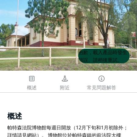
Product
Product
抱歉，載入產品時發生
List
List
錯誤。請稍後重試。
概述
附近
常見問題解答
概述
帕特森法院博物館每週日開放（12月下旬和1月初除外；
詳情請見網站）。 博物館位於帕特森鎮的前法院大樓