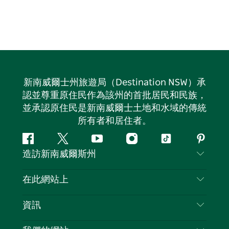
新南威爾士州旅遊局（Destination NSW）承
認並尊重原住民作為該州的首批居民和民族，
並承認原住民是新南威爾士土地和水域的傳統
所有者和居住者。
Facebook
嘰
Youtube
Instagram
抖
Pintere
造訪新南威爾斯州
嘰
音
喳
聯絡我們
在此網站上
喳
免責聲明
目的地
資訊
隱私
要做的事情
旅行資訊