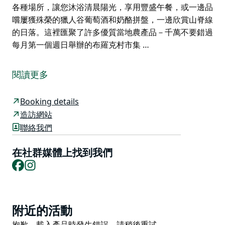
各種場所，讓您沐浴清晨陽光，享用豐盛午餐，或一邊品
嚐屢獲殊榮的獵人谷葡萄酒和奶酪拼盤，一邊欣賞山脊線
的日落。這裡匯聚了許多優質當地農產品－千萬不要錯過
每月第一個週日舉辦的布羅克村市集 …
Arenridge 坐落在獵人谷美麗的布羅克鎮 (Broke) 的私人
葡萄園中，坐擁 180 度壯麗的葡萄園和斷背山脈
閱讀更多
(Brokenback Range) 的壯麗景色。
Arenridge 是舉辦大型親朋好友聚會、舉辦婚禮派對、休
Booking details
閒度假或慶祝重要時刻的理想場所。它擁有六間豪華明亮
造訪網站
的臥室，其中三間通往寬敞的露台，可欣賞葡萄園的如畫
聯絡我們
美景。此外，還有五間現代化的浴室和充足的獨立起居空
間。壯觀的 10 公尺私人泳池可欣賞葡萄園和山脈的壯麗
在社群媒體上找到我們
景色，是夏季清涼、休閒和聚會的理想場所。
Facebook
Instagram
Arenridge 明亮而經典，寬敞的開放式小屋風格起居用餐
區擁有高高的拱形天花板、搭接板裝飾、娛樂廚房、燃木
壁爐和風景如畫的露台，距離葡萄園僅幾米之遙，是消磨
Product
附近的活動
時光的理想場所。
List
Product
抱歉，載入產品時發生錯誤。請稍後重試。