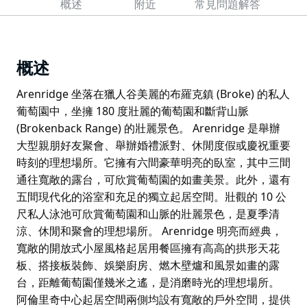
概述
附近
常見問題解答
概述
Arenridge 坐落在獵人谷美麗的布羅克鎮 (Broke) 的私人
葡萄園中，坐擁 180 度壯麗的葡萄園和斷背山脈
(Brokenback Range) 的壯麗景色。 Arenridge 是舉辦
大型親朋好友聚會、舉辦婚禮派對、休閒度假或慶祝重要
時刻的理想場所。它擁有六間豪華明亮的臥室，其中三間
通往寬敞的露台，可欣賞葡萄園的如畫美景。此外，還有
五間現代化的浴室和充足的獨立起居空間。壯觀的 10 公
尺私人泳池可欣賞葡萄園和山脈的壯麗景色，是夏季清
涼、休閒和聚會的理想場所。 Arenridge 明亮而經典，
寬敞的開放式小屋風格起居用餐區擁有高高的拱形天花
板、搭接板裝飾、娛樂廚房、燃木壁爐和風景如畫的露
台，距離葡萄園僅幾米之遙，是消磨時光的理想場所。
阿倫里奇中心起居空間兩側均設有寬敞的戶外空間，提供