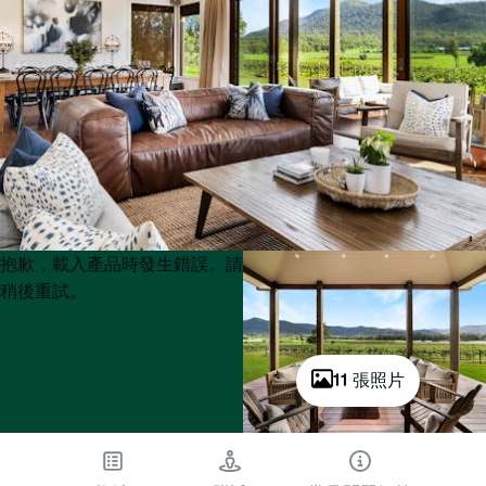
Product
Product
抱歉，載入產品時發生錯誤。請
List
List
稍後重試。
11 張照片