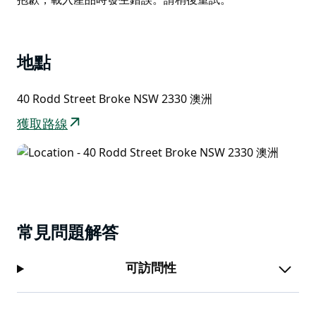
阿倫里奇中心起居空間兩側均設有寬敞的戶外空間，提供
List
各種場所，讓您沐浴清晨陽光，享用豐盛午餐，或一邊品
嚐屢獲殊榮的獵人谷葡萄酒和奶酪拼盤，一邊欣賞山脊線
地點
的日落。這裡匯聚了許多優質當地農產品－千萬不要錯過
每月第一個週日舉辦的布羅克村市集 (Broke Village
40 Rodd Street Broke NSW 2330 澳洲
Market)。
獲取路線
常見問題解答
可訪問性