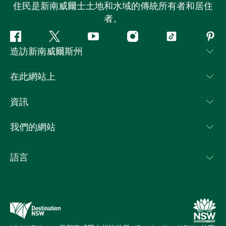
住民是新南威爾士土地和水域的傳統所有者和居住
者。
Facebook
嘰
Youtube
Instagram
抖
Pint
造訪新南威爾斯州
嘰
音
喳
聯絡我們
在此網站上
喳
免責聲明
目的地
資訊
隱私
要做的事情
旅行資訊
Cookie 通知
我們的網站
新南威爾士州公路旅行
列出您的業務
使用條款
Sydney.com
活動
語言
新南威爾士州的商業
新南威爾士州旅遊局（Destination NSW）企業網站
住宿
新南威爾士州的教育
新南威爾士州商務活動
優惠訊息
新南威爾士州旅遊局（Destination NSW）媒體中心
繽紛雪梨燈光音樂節