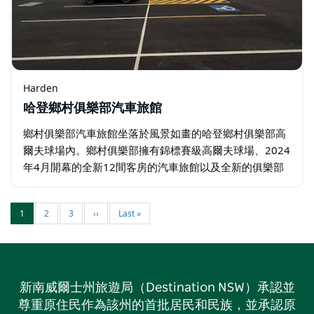
Harden
哈登鄉村俱樂部汽車旅館
鄉村俱樂部汽車旅館坐落於風景如畫的哈登鄉村俱樂部高
爾夫球場內。鄉村俱樂部擁有錦標賽級高爾夫球場、2024
年4月開幕的全新12間客房的汽車旅館以及全新的俱樂部
會所。 每間客房可容納一至四人，均配有獨立衛浴、電
視、冰箱和茶/咖啡沖泡設施…
1
2
3
››
Last »
新南威爾士州旅遊局（Destination NSW）承認並
尊重原住民作為該州的首批居民和民族，並承認原