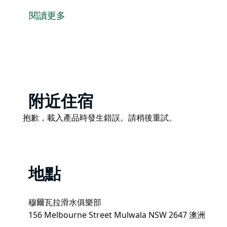
的氛圍和難忘的樂趣的夜晚。
閱讀更多
從《Cold Chisel》開始，到《Working Class Man a
榮的第一首《Soul Deep Collection》中的歌
夫卡爾的外表、聲音、口音和所有動作都能營造出一種
Product
附近住宿
List
Product
抱歉，載入產品時發生錯誤。請稍後重試。
List
地點
穆爾瓦拉滑水俱樂部
156 Melbourne Street Mulwala NSW 2647 澳洲