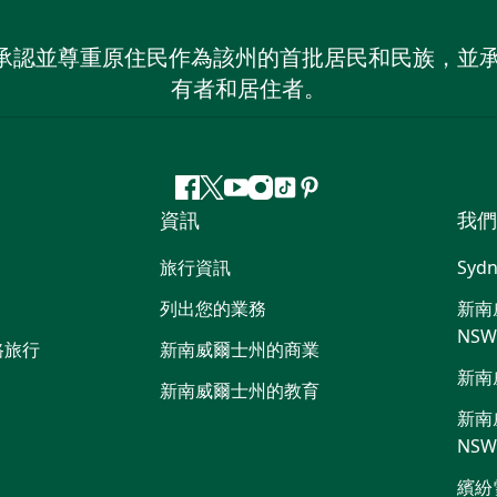
 NSW）承認並尊重原住民作為該州的首批居民和民族
有者和居住者。
Facebook
嘰
Youtube
Instagram
抖
Pinterest
資訊
我們
嘰
音
喳
旅行資訊
Sydn
喳
列出您的業務
新南威
NS
路旅行
新南威爾士州的商業
新南
新南威爾士州的教育
新南威
NS
繽紛