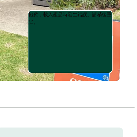
Product
Product
抱歉，載入產品時發生錯誤。請稍後重
List
List
試。