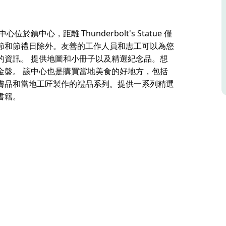
中心，距離 Thunderbolt's Statue 僅
節和節禮日除外。友善的工作人員和志工可以為您
的資訊。 提供地圖和小冊子以及精選紀念品。想
金盤。 該中心也是購買當地美食的好地方，包括
膚品和當地工匠製作的禮品系列。提供一系列精選
書籍。
e 僅幾步之遙，每天開放，耶穌受難日、澳新軍團日、聖誕
有關當地景點、即將舉行的活動、住宿和其他服務
里奇淘金保護區碰碰運氣的人可以租用金盤。
萄酒和蒸餾酒、當地釀造的啤酒、羊奶護膚品和當
括一些有關傳奇叢林遊俠雷電隊長故事的書籍。