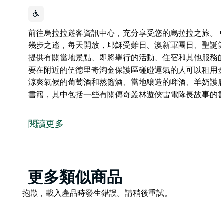
前往烏拉拉遊客資訊中心，充分享受您的烏拉拉之旅。 中心位於鎮
幾步之遙，每天開放，耶穌受難日、澳新軍團日、聖誕
提供有關當地景點、即將舉行的活動、住宿和其他服務
要在附近的伍德里奇淘金保護區碰碰運氣的人可以租用
涼爽氣候的葡萄酒和蒸餾酒、當地釀造的啤酒、羊奶護
書籍，其中包括一些有關傳奇叢林遊俠雷電隊長故事的
前往烏拉拉遊客資訊中心，充分享受您的烏拉拉之旅。
中心位於鎮中心，距離 Thunderbolt's Statu
閱讀更多
節和節禮日除外。友善的工作人員和志工可以為您提供
的資訊。
提供地圖和小冊子以及精選紀念品。想要在附近的伍德
Product
更多類似商品
該中心也是購買當地美食的好地方，包括涼爽氣候的葡
List
Product
抱歉，載入產品時發生錯誤。請稍後重試。
地工匠製作的禮品系列。提供一系列精選書籍，其中包
List