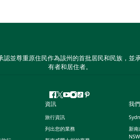
 NSW）承認並尊重原住民作為該州的首批居民和民族
有者和居住者。
Facebook
嘰
Youtube
Instagram
抖
Pinterest
資訊
我們
嘰
音
喳
旅行資訊
Sydn
喳
列出您的業務
新南威
NS