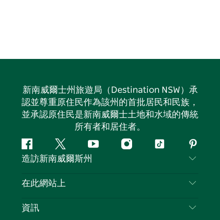
新南威爾士州旅遊局（Destination NSW）承
認並尊重原住民作為該州的首批居民和民族，
並承認原住民是新南威爾士土地和水域的傳統
所有者和居住者。
Facebook
嘰
Youtube
Instagram
抖
Pintere
造訪新南威爾斯州
嘰
音
喳
聯絡我們
在此網站上
喳
免責聲明
目的地
資訊
隱私