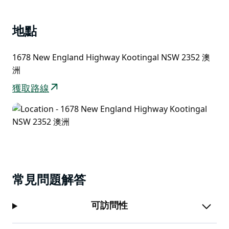
如果您感覺精力充沛，汽車旅館就位於塔姆沃斯彩彈射擊
館的馬路對面。
地點
酒店提供寵物友好型客房，請諮詢以便為您和您的寵物預
1678 New England Highway Kootingal NSW 2352 澳
訂房間。
洲
獲取路線
常見問題解答
可訪問性