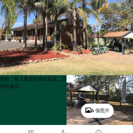
Product
Product
抱歉，載入產品時發生錯誤。請
List
List
稍後重試。
6 張照片