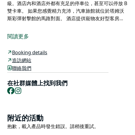
級。酒店內和酒店外都有充足的停車位，甚至可以停放 B
雙卡車。 如果您感覺精力充沛，汽車旅館就位於塔姆沃
斯彩彈射擊館的馬路對面。 酒店提供寵物友好型客房…
Kootingal Landview Motel 位於新南威爾士州塔姆沃思
以北，主要為客人提供短期至長期住宿。 Kootingal
閱讀更多
Landview Motel 汽車旅館為遊覽塔姆沃思地區的客人提
供寧靜的住宿環境。這家擁有 12 間客房的汽車旅館坐落
Booking details
在美麗的文碧山脈 (Moonbi Ranges) 下方，環境優美，
造訪網站
是旅途勞累的旅客的理想之地。
聯絡我們
Kootingal 位於塔姆沃思地區，距離塔姆沃思市中心僅有
10 分鐘車程。最近的機場是塔姆沃思地區機場，距離
在社群媒體上找到我們
Kootingal Landview Motel有20公里。
Facebook
Instagram
客房均配備空調、微波爐、冰箱、水壺、淋浴、吹風機和
衣櫃。每間客房均配有平板電視、私人浴室和花園景庭院
Product
他們的房產位於悉尼和布里斯班中間的新英格蘭高速公路
附近的活動
List
上，於 2017 年進行了大規模升級。酒店內和酒店外都有
Product
抱歉，載入產品時發生錯誤。請稍後重試。
充足的停車位，甚至可以停放 B 雙卡車。
List