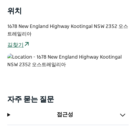
다. 구내 및 외부 모두 B 더블 트럭도 들어갈 수 있는 충분
위치
한 주차 공간이 있습니다.
활력이 넘치면 모텔은 Tamworth Paintball 길 건너편에
1678 New England Highway Kootingal NSW 2352 오스
바로 있습니다.
트레일리아
애완동물 친화적인 객실이 마련되어 있습니다. 귀하와 애
길찾기
완동물을 위한 객실을 확보하려면 문의하시기 바랍니다.
자주 묻는 질문
접근성