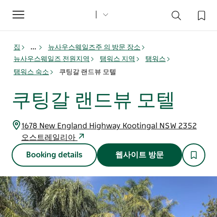
Toggle
navigation
집
...
뉴사우스웨일즈주 의 방문 장소
뉴사우스웨일즈 전원지역
탬워스 지역
탬워스
탬워스 숙소
쿠팅갈 랜드뷰 모텔
쿠팅갈 랜드뷰 모텔
1678 New England Highway Kootingal NSW 2352
오스트레일리아
Booking details
웹사이트 방문