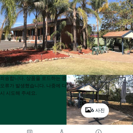
Product
Product
죄송합니다. 상품을 로드하는 중
List
List
오류가 발생했습니다. 나중에 다
시 시도해 주세요.
6 사진