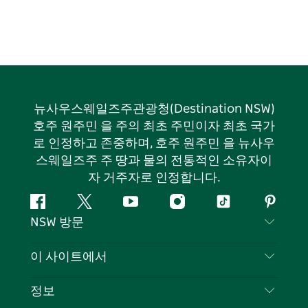
뉴사우스웨일즈주관광청(Destination NSW)
호주 원주민 을 주의 최초 주민이자 최초 국가
로 인정하고 존중하며, 호주 원주민 을 뉴사우
스웨일즈주 주 땅과 물의 전통적인 소유자이
자 거주자로 인정합니다.
페
지
유
인
틱
핀
NSW 방문
이
저
튜
스
톡
터
스
귀
브
타
레
문의하기
이 사이트에서
북
다
그
스
부인 성명
램
트
목적지
정보
은둔