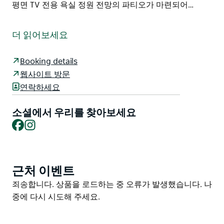
평면 TV 전용 욕실 정원 전망의 파티오가 마련되어…
쿠팅갈 랜드뷰 모텔(Kootingal Landview Motel)은 주로
NSW주 탬워스(Tamworth) 북쪽에 있는 단기 및 장기 숙
더 읽어보세요
박 시설을 제공합니다. Kootingal Landview Motel은 탬
워스(Tamworth) 지역을 여행하는 동안 평화로운 숙박을
Booking details
제공합니다. 아름다운 문비 산맥 바로 아래에 위치하여 절
웹사이트 방문
묘한 주변 환경을 제공하는 이 12유닛 모텔은 여행에 지친
연락하세요
몸을 위한 최적의 장소입니다.
Kootingal은 Tamworth 지역 내에 위치하고 있으며
소셜에서 우리를 찾아보세요
Tamworth 중심부까지 차로 단 10분 거리에 있습니다. 가
Facebook
Instagram
장 가까운 공항은 Kootingal Landview Motel에서 20km
떨어진 탬워스 지역 공항입니다.
객실에는 에어컨 전자레인지 냉장고 주전자 샤워 시설 헤
근처 이벤트
Product
어드라이어 옷장이 갖추어져 있습니다. 각 객실에는 평면
List
Product
죄송합니다. 상품을 로드하는 중 오류가 발생했습니다. 나
TV 전용 욕실 정원 전망의 파티오가 마련되어 있습니다.
List
중에 다시 시도해 주세요.
뉴잉글랜드 고속도로의 시드니와 브리즈번 중간에 위치
한 이 숙소는 2017년에 대대적인 업그레이드를 거쳤습니