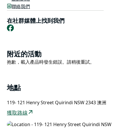
聯絡我們
亨利的土地上有舊衛理公會教堂，經過翻新成為惠頓室，
為安靜的沉思提供了美妙的環境背景。
在社群媒體上找到我們
餐廳可以租用用於婚禮等活動，但餐飲必須單獨組織。
Facebook
Product
附近的活動
List
Product
抱歉，載入產品時發生錯誤。請稍後重試。
List
地點
119- 121 Henry Street Quirindi NSW 2343 澳洲
獲取路線