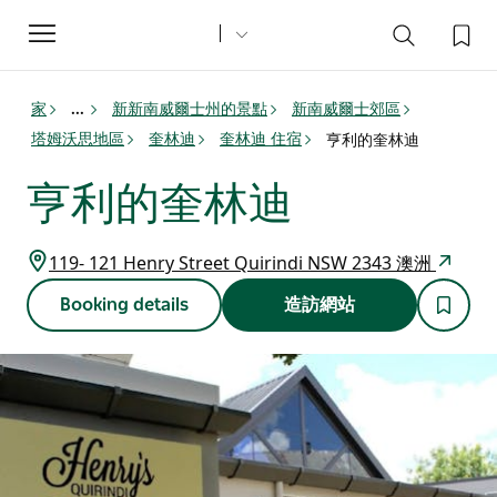
Toggle
navigation
家
新新南威爾士州的景點
新南威爾士郊區
...
塔姆沃思地區
奎林迪
奎林迪 住宿
亨利的奎林迪
亨利的奎林迪
119- 121 Henry Street Quirindi NSW 2343 澳洲
Booking details
造訪網站