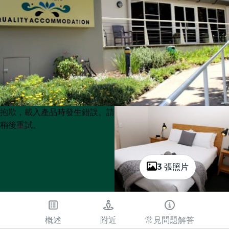
Product
Product
抱歉，載入產品時發生錯誤。請
List
List
稍後重試。
3 張照片
概述
附近
常見問題解答