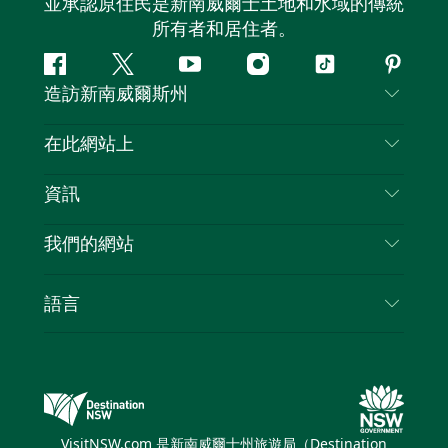
並承認原住民是新南威爾士土地和水域的傳統
所有者和居住者。
Facebook
嘰
Youtube
Instagram
抖
Pintere
造訪新南威爾斯州
嘰
音
喳
聯絡我們
在此網站上
喳
免責聲明
目的地
資訊
隱私
要做的事情
旅行資訊
Cookie 通知
我們的網站
新南威爾士州公路旅行
列出您的業務
使用條款
Sydney.com
活動
語言
新南威爾士州的商業
新南威爾士州旅遊局（Destination NSW）企業網
住宿
新南威爾士州的教育
站
優惠訊息
新南威爾士州商務活動
新南威爾士州旅遊局（Destination NSW）媒體中
VisitNSW.com 是新南威爾士州旅遊局（Destination
心