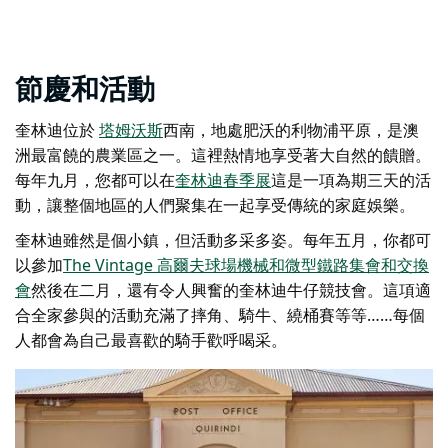
節慶和活動
奎林迪位於
塔姆沃斯
西南，地處肥沃的利物浦平原，是澳
洲最富饒的農業區之一。這裡熱情地享受著大自然的饋贈。
每年九月，您都可以在
奎林迪春季展
這是一項為期三天的活
動，讓整個地區的人們聚集在一起享受傳統的家庭娛樂。
奎林迪雖然是個小鎮，但活動多采多姿。每年五月，你都可
以參加
The Vintage 高爾夫球場機械和微型鐵路集會和交換
會
然後在二月，還有令人興奮的奎林迪牛仔競技會。這項適
合全家參與的活動充滿了摔角、騎牛、繞桶賽等等……每個
人都會為自己最喜歡的騎手歡呼喝采。