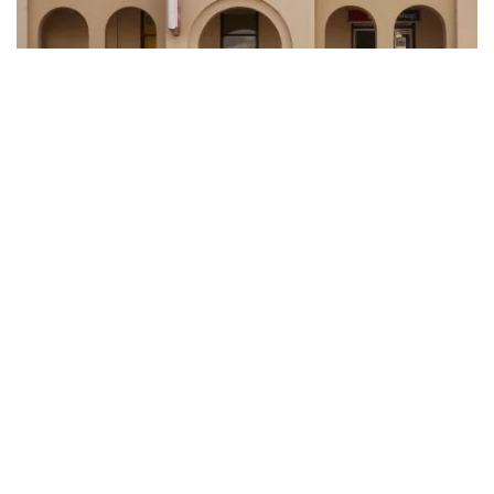
Quirindi Post Office, Quirinidi
要做的事情
在十二月至三月期間造訪奎林迪，您將欣賞到別樣的風景－
一望無際的向日葵田，將鄉村農田映襯得陽光明媚。大自然
愛好者也一定會想直奔附近的奎波利大壩，那裡是許多鳥類
的庇護所，包括鑽石火尾鶲和黑頦吸蜜鳥。