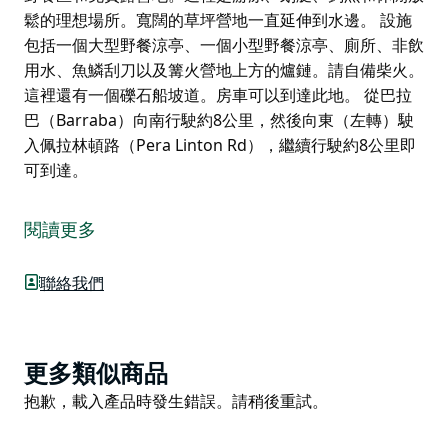
鬆的理想場所。寬闊的草坪營地一直延伸到水邊。 設施
包括一個大型野餐涼亭、一個小型野餐涼亭、廁所、非飲
用水、魚鱗刮刀以及篝火營地上方的爐鏈。請自備柴火。
這裡還有一個礫石船坡道。房車可以到達此地。 從巴拉
巴（Barraba）向南行駛約8公里，然後向東（左轉）駛
入佩拉林頓路（Pera Linton Rd），繼續行駛約8公里即
可到達。
格倫里德爾保護區（Glenridle Reserve）位於斯普利特
羅克水壩（Split Rock Dam）北岸，是一片綠草茵茵的
閱讀更多
野餐區和免費露營地。這裡是游泳、划艇、釣魚和休閒放
鬆的理想場所。寬闊的草坪營地一直延伸到水邊。
聯絡我們
設施包括一個大型野餐涼亭、一個小型野餐涼亭、廁所、
非飲用水、魚鱗刮刀以及篝火營地上方的爐鏈。請自備柴
火。這裡還有一個礫石船坡道。房車可以到達此地。
Product
更多類似商品
從巴拉巴（Barraba）向南行駛約8公里，然後向東（左
List
Product
抱歉，載入產品時發生錯誤。請稍後重試。
轉）駛入佩拉林頓路（Pera Linton Rd），繼續行駛約8
List
公里即可到達。