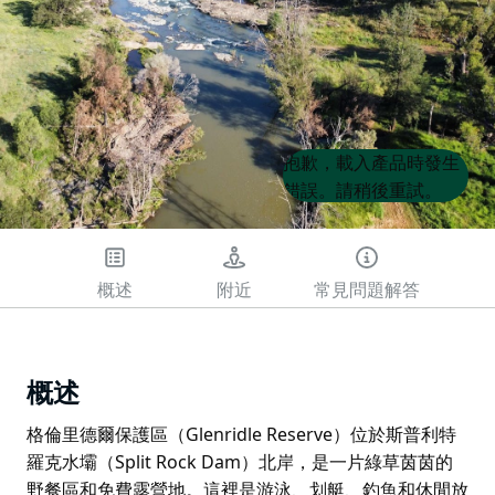
Product
Product
抱歉，載入產品時發生
List
List
錯誤。請稍後重試。
概述
附近
常見問題解答
概述
格倫里德爾保護區（Glenridle Reserve）位於斯普利特
羅克水壩（Split Rock Dam）北岸，是一片綠草茵茵的
野餐區和免費露營地。這裡是游泳、划艇、釣魚和休閒放