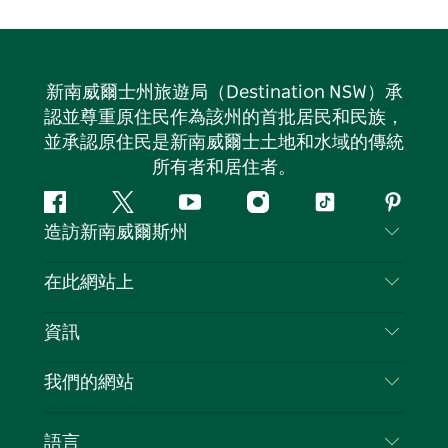
新南威爾士州旅遊局（Destination NSW）承
認並尊重原住民作為該州的首批居民和民族，
並承認原住民是新南威爾士土地和水域的傳統
所有者和居住者。
Facebook
嘰
Youtube
Instagram
抖
Pintere
造訪新南威爾斯州
嘰
音
喳
聯絡我們
在此網站上
喳
免責聲明
目的地
資訊
隱私
要做的事情
旅行資訊
Cookie 通知
我們的網站
新南威爾士州公路旅行
列出您的業務
使用條款
Sydney.com
活動
語言
新南威爾士州的商業