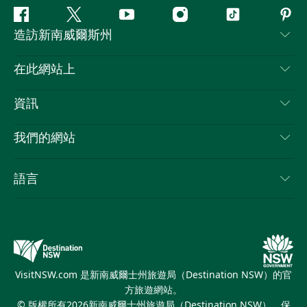
Facebook
嘰
Youtube
Instagram
抖
Pint
造訪新南威爾斯州
嘰
音
喳
聯絡我們
在此網站上
喳
免責聲明
目的地
資訊
隱私
要做的事情
旅行資訊
Cookie 通知
我們的網站
新南威爾士州公路旅行
列出您的業務
使用條款
Sydney.com
活動
語言
新南威爾士州的商業
新南威爾士州旅遊局（Destination NSW）企業網站
住宿
新南威爾士州的教育
新南威爾士州商務活動
優惠訊息
新南威爾士州旅遊局（Destination NSW）媒體中心
繽紛雪梨燈光音樂節
VisitNSW.com 是新南威爾士州旅遊局（Destination NSW）的官
方旅遊網站。
© 版權所有
2026
新南威爾士州旅遊局（Destination NSW）。保