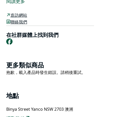
閱讀更多
穿著封閉式鞋履。
揚科發電站建於1912年，旨在為正在發展的穆倫比吉灌
造訪網站
溉區和利頓的各個加工廠供電。揚科選址於此，是因為其
聯絡我們
靠近鐵路和新建的灌溉渠，便於煤炭和水的運輸。
在社群媒體上找到我們
該電站一直為當地供電，直到1945年併網電網建成。之
Facebook
後，它作為備用發電機運行至1958年退役。
揚科發電廠博物館每月最後一個星期日開放，館內收藏了
穆倫比吉灌溉區早期的各種紀念品，適合全家大小參觀。
Product
更多類似商品
List
Product
抱歉，載入產品時發生錯誤。請稍後重試。
List
地點
Binya Street Yanco NSW 2703 澳洲