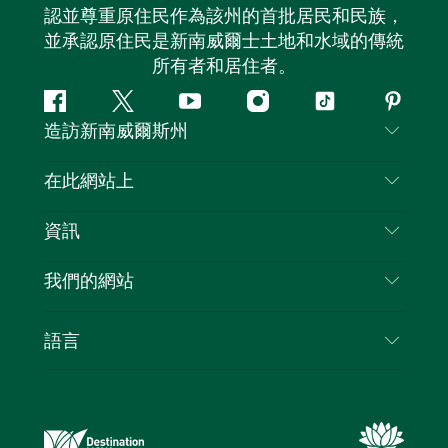
認並尊重原住民作為該州的首批居民和民族，
並承認原住民是新南威爾士土地和水域的傳統
所有者和居住者。
Facebook
嘰
Youtube
Instagram
抖
Pintere
造訪新南威爾斯州
嘰
音
喳
聯絡我們
在此網站上
喳
免責聲明
目的地
資訊
隱私
要做的事情
旅行資訊
Cookie 通知
我們的網站
新南威爾士州公路旅行
列出您的業務
使用條款
Sydney.com
活動
語言
新南威爾士州的商業
新南威爾士州旅遊局（Destination NSW）企業網
住宿
新南威爾士州的教育
站
優惠訊息
新南威爾士州商務活動