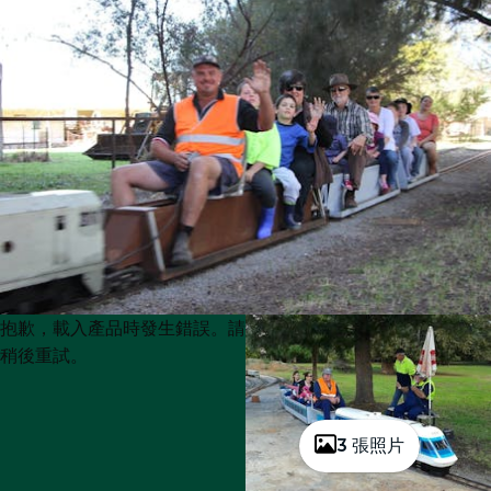
Product
Product
抱歉，載入產品時發生錯誤。請
List
List
稍後重試。
3 張照片