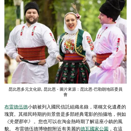
昆比恩多元文化節
, 昆比恩 - 圖片來源：昆比恩-巴勒朗地區委員
會
布雷德伍德
小鎮被列入國民信託組織名錄，
堪稱文化遺產的
瑰寶。其殖民時期的街景曾是多部經典電影的拍攝地，例如
《失聲那年》
。您也可以在淘金熱時期了解這座小鎮的風
貌。
布雷德伍德博物館
附近有美麗的
德瓦國家公園
，在這