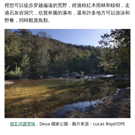
裡您可以徒步穿越偏遠的荒野，經過粉紅木雨林和桉樹，走
過石灰岩洞穴，欣賞奔騰的瀑布，還有許多地方可以游泳和
野餐，同時觀賞鳥類。
德瓦河露營地
，Deua 國家公園 - 圖片來源：Lucas Boyd/DPE