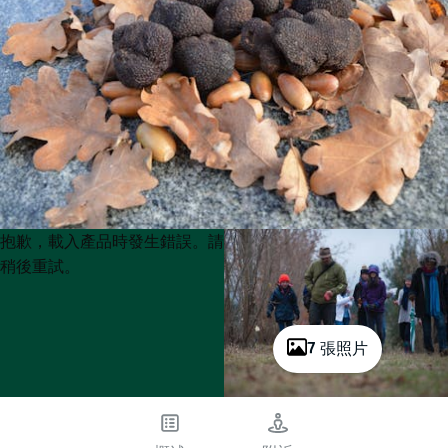
Product
Product
抱歉，載入產品時發生錯誤。請
List
List
稍後重試。
7 張照片