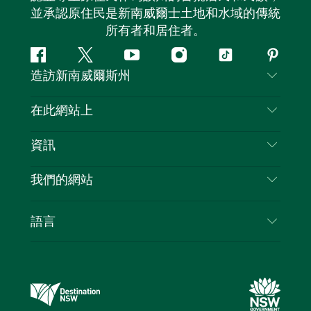
並承認原住民是新南威爾士土地和水域的傳統
所有者和居住者。
Facebook
嘰
Youtube
Instagram
抖
Pintere
造訪新南威爾斯州
嘰
音
喳
聯絡我們
在此網站上
喳
免責聲明
目的地
資訊
隱私
要做的事情
旅行資訊
Cookie 通知
我們的網站
新南威爾士州公路旅行
列出您的業務
使用條款
Sydney.com
活動
語言
新南威爾士州的商業
新南威爾士州旅遊局（Destination NSW）企業網
住宿
新南威爾士州的教育
站
優惠訊息
新南威爾士州商務活動
新南威爾士州旅遊局（Destination NSW）媒體中