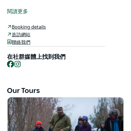
與達米安、他的家人和傑克羅素的狗一起進行松露狩獵和
庫克體驗，尋找奇妙的黑松露。指導在狗的幫助下尋找松
閱讀更多
露的過程，然後決定準備收穫什麼。一路上，您將了解事
實以及這種神奇真菌的一些魔力。
Booking details
對於那些剛剛預訂狩獵的人，您將享受到松露的清淡品
造訪網站
嚐，包括（對於成人）達米安著名的松露伏特加酒，讓您
聯絡我們
暖和起來。對於那些預訂 Hunt then Cook Adventure
的人，您將看到如何準備和烹飪一些他們最喜歡的松露菜
在社群媒體上找到我們
餚，然後您將坐下來享用剛剛用一杯葡萄酒烹製的午餐，
Facebook
Instagram
並分享一些關於松露的所有故事。
Turalla Truffles 靠近 Bungendore 鎮，距離堪培拉 30
分鐘車程，靠近喬治湖。
Our Tours