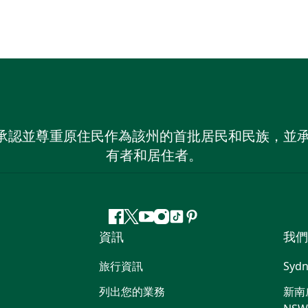
 NSW）承認並尊重原住民作為該州的首批居民和民族
有者和居住者。
Facebook
嘰
Youtube
Instagram
抖
Pinterest
資訊
我們
嘰
音
喳
旅行資訊
Sydn
喳
列出您的業務
新南威