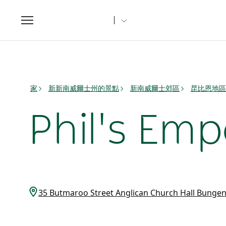
Toggle
navigation
家
新新南威爾士州的景點
新南威爾士郊區
昆比恩地區
Phil's E
35 Butmaroo Street Anglican Church Hall Bun