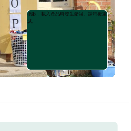
Product
Product
抱歉，載入產品時發生錯誤。請稍後重
List
List
試。