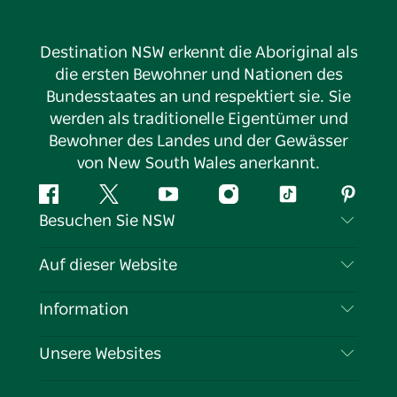
Destination NSW erkennt die Aboriginal als
die ersten Bewohner und Nationen des
Bundesstaates an und respektiert sie. Sie
werden als traditionelle Eigentümer und
Bewohner des Landes und der Gewässer
von New South Wales anerkannt.
Facebook
Twitter
YouTube
Instagram
TikTok
Pintere
Besuchen Sie NSW
Kontaktieren Sie uns
Auf dieser Website
Haftungsausschluss
Reiseziele
Information
Datenschutz
Aktivitäten
Reiseinformationen
Unsere Websites
Cookie-Hinweis
Roadtrips in New South Wales
Tragen Sie Ihr Unternehmen ein
Nutzungsbedingungen
Sydney.com