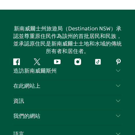
新南威爾士州旅遊局（Destination NSW）承
認並尊重原住民作為該州的首批居民和民族，
並承認原住民是新南威爾士土地和水域的傳統
所有者和居住者。
Facebook
嘰
Youtube
Instagram
抖
Pintere
造訪新南威爾斯州
嘰
音
喳
聯絡我們
在此網站上
喳
免責聲明
目的地
資訊
隱私
要做的事情
旅行資訊
Cookie 通知
我們的網站
新南威爾士州公路旅行
列出您的業務
使用條款
Sydney.com
活動
語言