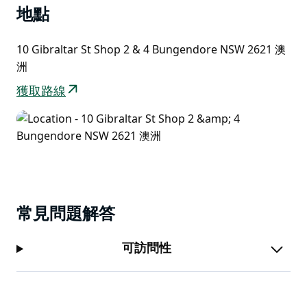
地點
歡迎光臨「昨日玩具店」（T.O.Y.S.）－在這裡，童年的
回憶與屢獲殊榮的藝術作品以最令人愉悅的方式交融！
10 Gibraltar St Shop 2 & 4 Bungendore NSW 2621 澳
無論你是資深收藏家、懷舊人士，還是只是覺得需要上發
洲
條的玩具更有個性，這裡總有一款玩具能讓你會心一笑。
獲取路線
警告：可能引發童年回憶，讓你情不自禁地微笑。
常見問題解答
可訪問性