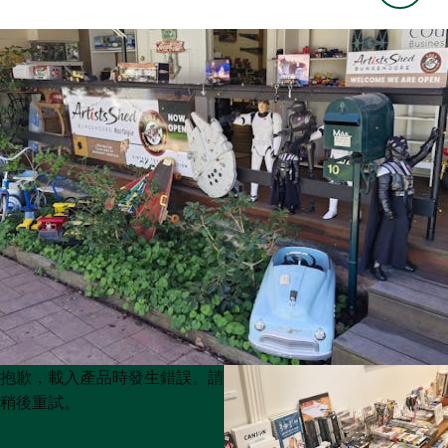
Product
Product
抱歉，載入產品時發生錯誤。請
List
List
稍後重試。