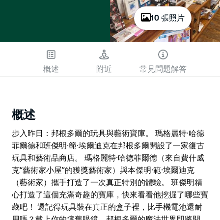
10 張照片
概述
附近
常見問題解答
概述
步入昨日：邦根多爾的玩具與藝術寶庫。 瑪格麗特·哈德
菲爾德和班傑明·範·埃爾迪克在邦根多爾開設了一家復古
玩具和藝術品商店。 瑪格麗特·哈德菲爾德（來自費什威
克“藝術家小屋”的獲獎藝術家）與本傑明·範·埃爾迪克
（藝術家）攜手打造了一次真正特別的體驗。 班傑明精
心打造了這個充滿奇趣的寶庫，快來看看他挖掘了哪些寶
藏吧！ 還記得玩具裝在真正的盒子裡，比手機電池還耐
用嗎？戴上你的懷舊眼鏡，邦根多爾的魔法世界即將開