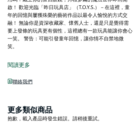
啟！ 歡迎光臨「昨日玩具店」（T.O.Y.S.）－在這裡，童
年的回憶與屢獲殊榮的藝術作品以最令人愉悅的方式交
融！ 無論你是資深收藏家、懷舊人士，還是只是覺得需
要上發條的玩具更有個性，這裡總有一款玩具能讓你會心
一笑。 警告：可能引發童年回憶，讓你情不自禁地微
笑。
步入昨日：邦根多爾的玩具與藝術寶庫。
瑪格麗特·哈德菲爾德和班傑明·範·埃爾迪克在邦根多爾開
閱讀更多
設了一家復古玩具和藝術品商店。
聯絡我們
瑪格麗特·哈德菲爾德（來自費什威克“藝術家小屋”的獲獎
藝術家）與本傑明·範·埃爾迪克（藝術家）攜手打造了一
次真正特別的體驗。
Product
更多類似商品
班傑明精心打造了這個充滿奇趣的寶庫，快來看看他挖掘
List
Product
了哪些寶藏吧！
抱歉，載入產品時發生錯誤。請稍後重試。
List
還記得玩具裝在真正的盒子裡，比手機電池還耐用嗎？戴
上你的懷舊眼鏡，邦根多爾的魔法世界即將開啟！