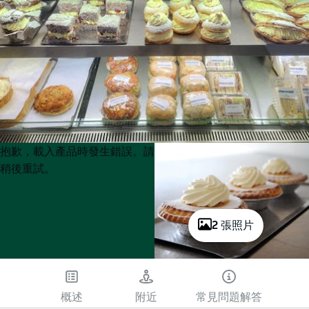
Product
Product
抱歉，載入產品時發生錯誤。請
List
List
稍後重試。
2 張照片
概述
附近
常見問題解答