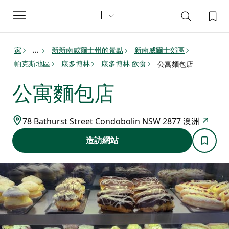
Toggle
navigation
家
新新南威爾士州的景點
新南威爾士郊區
...
帕克斯地區
康多博林
康多博林 飲食
公寓麵包店
公寓麵包店
78 Bathurst Street Condobolin NSW 2877 澳洲
造訪網站