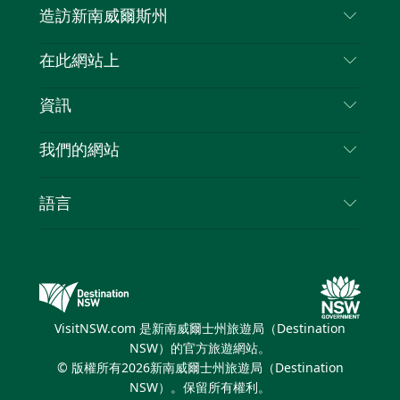
造訪新南威爾斯州
嘰
音
喳
聯絡我們
在此網站上
喳
免責聲明
目的地
資訊
隱私
要做的事情
旅行資訊
Cookie 通知
我們的網站
新南威爾士州公路旅行
列出您的業務
使用條款
Sydney.com
活動
語言
新南威爾士州的商業
新南威爾士州旅遊局（Destination NSW）企業網
住宿
新南威爾士州的教育
站
優惠訊息
新南威爾士州商務活動
新南威爾士州旅遊局（Destination NSW）媒體中
VisitNSW.com 是新南威爾士州旅遊局（Destination
心
NSW）的官方旅遊網站。
繽紛雪梨燈光音樂節
© 版權所有
2026
新南威爾士州旅遊局（Destination
NSW）。保留所有權利。