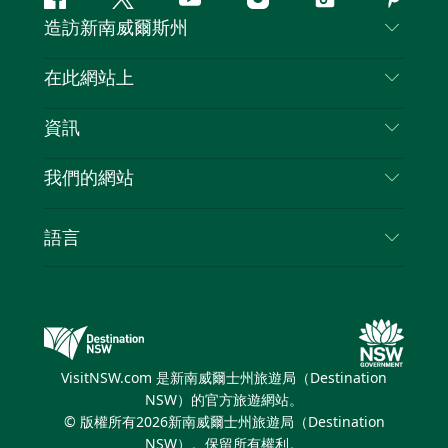
Facebook
嘰
Youtube
Instagram
抖
Pintere
造訪新南威爾斯州
嘰
音
喳
聯絡我們
在此網站上
喳
免責聲明
目的地
資訊
隱私
要做的事情
旅行資訊
Cookie 通知
我們的網站
新南威爾士州公路旅行
列出您的業務
使用條款
Sydney.com
活動
語言
新南威爾士州的商業
新南威爾士州旅遊局（Destination NSW）企業網
住宿
新南威爾士州的教育
站
優惠訊息
新南威爾士州商務活動
新南威爾士州旅遊局（Destination NSW）媒體中
VisitNSW.com 是新南威爾士州旅遊局（Destination
心
NSW）的官方旅遊網站。
繽紛雪梨燈光音樂節
© 版權所有
2026
新南威爾士州旅遊局（Destination
NSW）。保留所有權利。