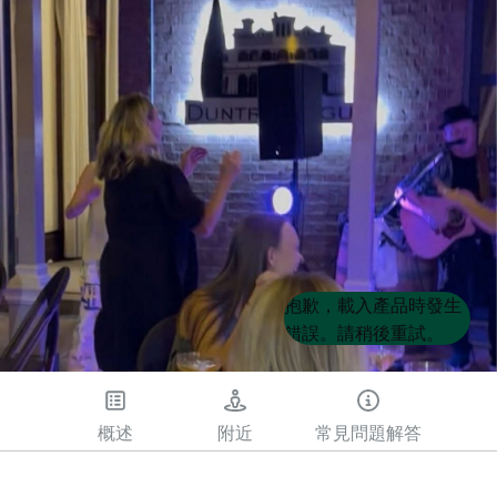
Product
Product
抱歉，載入產品時發生
List
List
錯誤。請稍後重試。
概述
附近
常見問題解答