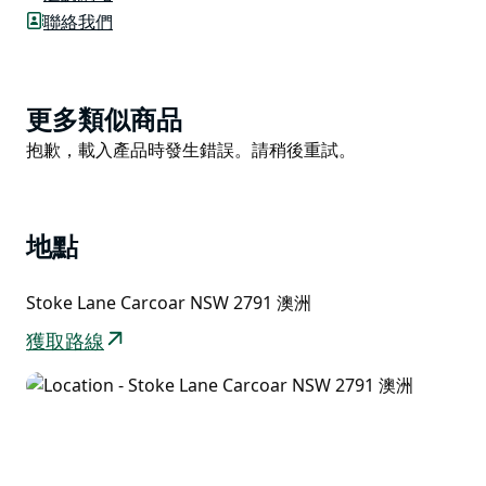
紀念品。這座石頭建築保留了其早期使用的特徵。馬厩和
聯絡我們
管理人員仍然清晰可見，建築物早期的屋頂瓦也清晰可見
——斯托克酒店提供馬厩服務，現已成為私人住宅。
週末和公眾假期上午十點左右開放或預約
Product
更多類似商品
List
Product
抱歉，載入產品時發生錯誤。請稍後重試。
List
地點
Stoke Lane Carcoar NSW 2791 澳洲
獲取路線