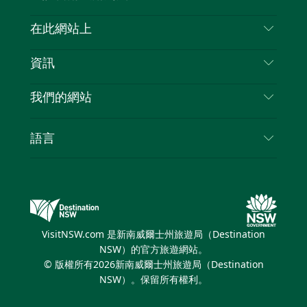
喳
聯絡我們
在此網站上
喳
免責聲明
目的地
資訊
隱私
要做的事情
旅行資訊
Cookie 通知
我們的網站
新南威爾士州公路旅行
列出您的業務
使用條款
Sydney.com
活動
語言
新南威爾士州的商業
新南威爾士州旅遊局（Destination NSW）企業網
住宿
新南威爾士州的教育
站
優惠訊息
新南威爾士州商務活動
新南威爾士州旅遊局（Destination NSW）媒體中
VisitNSW.com 是新南威爾士州旅遊局（Destination
心
NSW）的官方旅遊網站。
繽紛雪梨燈光音樂節
© 版權所有
2026
新南威爾士州旅遊局（Destination
NSW）。保留所有權利。