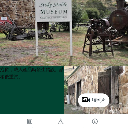
Product
Product
抱歉，載入產品時發生錯誤。請
List
List
稍後重試。
4 張照片