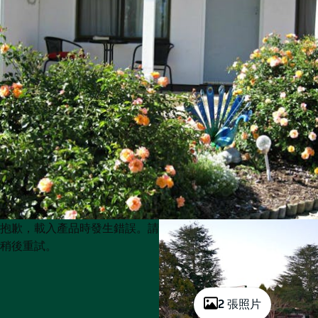
Product
Product
抱歉，載入產品時發生錯誤。請
List
List
稍後重試。
2 張照片