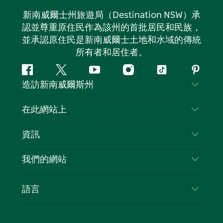
新南威爾士州旅遊局（Destination NSW）承
認並尊重原住民作為該州的首批居民和民族，
並承認原住民是新南威爾士土地和水域的傳統
所有者和居住者。
Facebook
嘰
Youtube
Instagram
抖
Pintere
造訪新南威爾斯州
嘰
音
喳
聯絡我們
在此網站上
喳
免責聲明
目的地
資訊
隱私
要做的事情
旅行資訊
Cookie 通知
我們的網站
新南威爾士州公路旅行
列出您的業務
使用條款
Sydney.com
活動
語言
新南威爾士州的商業
新南威爾士州旅遊局（Destination NSW）企業網
住宿
新南威爾士州的教育
站
優惠訊息