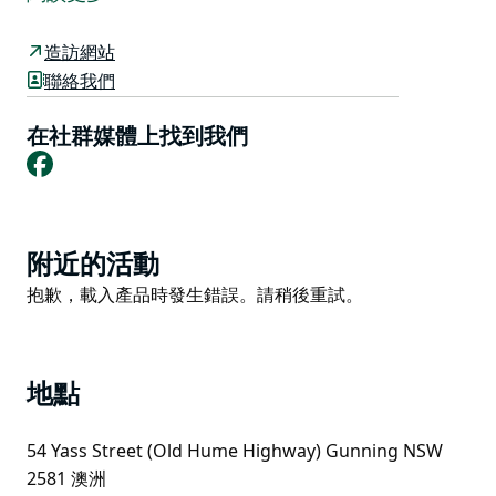
在令人賞心悅目的海水游泳池和草皮烤肉區中舒鬆一下筋
骨。 岡寧汽車旅館（Gunning Motel）地處鎮中心的便
造訪網站
利位置，周圍有優美的景觀，輕鬆步行即可抵達飯店和商
聯絡我們
店，靠近所有設施，同時又提供非公路旁的住宿環境。
在社群媒體上找到我們
Facebook
Product
附近的活動
List
Product
抱歉，載入產品時發生錯誤。請稍後重試。
List
地點
54 Yass Street (Old Hume Highway) Gunning NSW
2581 澳洲