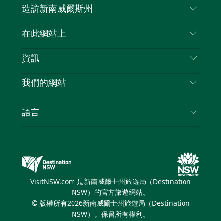
造訪新南威爾斯州
嘰
音
喳
聯絡我們
在此網站上
喳
免責聲明
目的地
資訊
隱私
要做的事情
旅行資訊
Cookie 通知
我們的網站
新南威爾士州公路旅行
列出您的業務
使用條款
Sydney.com
活動
語言
新南威爾士州的商業
新南威爾士州旅遊局（Destination NSW）企業網
住宿
新南威爾士州的教育
站
優惠訊息
新南威爾士州商務活動
新南威爾士州旅遊局（Destination NSW）媒體中
VisitNSW.com 是新南威爾士州旅遊局（Destination
心
NSW）的官方旅遊網站。
繽紛雪梨燈光音樂節
© 版權所有
2026
新南威爾士州旅遊局（Destination
NSW）。保留所有權利。