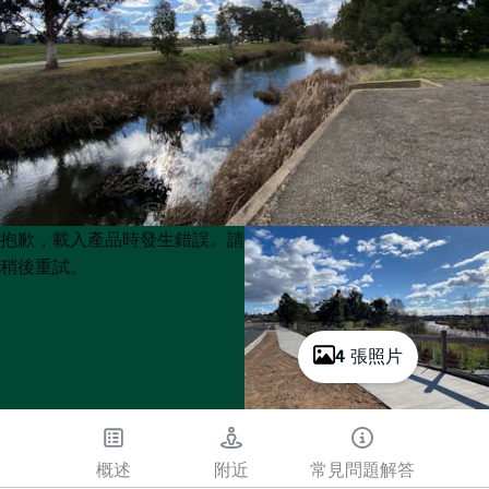
Product
Product
抱歉，載入產品時發生錯誤。請
List
List
稍後重試。
4 張照片
概述
附近
常見問題解答