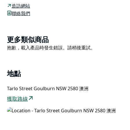
Marsden Weir 開始，這條小路現在延伸到 Tarlo Street
造訪網站
Bridge 超過 4 公里。
聯絡我們
Mulwaree 河步道目前從 Bungonia 路開始，經過
Lansdowne 橋，沿著福布斯街前往 Carr Confoy 運動
場。然後它繞過古爾本高爾夫球場和古爾本濕地到五月
Product
更多類似商品
街。計劃完成兩條人行道之間的未來連接。
List
Product
抱歉，載入產品時發生錯誤。請稍後重試。
List
地點
Tarlo Street Goulburn NSW 2580 澳洲
獲取路線