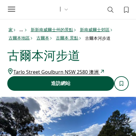
Toggle
navigation
家
新新南威爾士州的景點
新南威爾士郊區
...
古爾本地區
古爾本
古爾本 景點
古爾本河步道
古爾本河步道
Tarlo Street Goulburn NSW 2580 澳洲
造訪網站