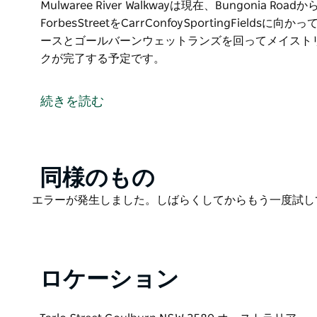
Mulwaree River Walkwayは現在、Bungonia Roa
ForbesStreetをCarrConfoySportingFi
ースとゴールバーンウェットランズを回ってメイストリ
クが完了する予定です。
過去4年間、Goulburn Mulwaree Counci
河川歩道プログラムに多額の投資を行ってきました。
続きを読む
ォークウェイから始まり、現在、この経路はターロス
Mulwaree River Walkwayは現在、Bungonia Roa
ForbesStreetをCarrConfoySportingFi
ースとゴールバーンウェットランズを回ってメイストリ
Product
同様のもの
クが完了する予定です。
List
Product
エラーが発生しました。しばらくしてからもう一度試し
List
ロケーション