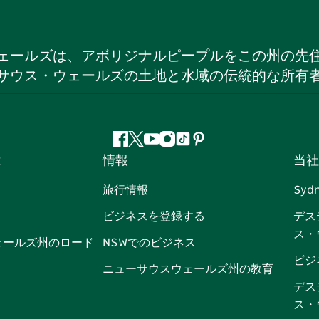
ェールズは、アボリジナルピープルをこの州の先
サウス・ウェールズの土地と水域の伝統的な所有
フ
ツ
ユ
イ
テ
ピ
は
情報
当社
ェ
イ
ー
ン
ィ
ン
イ
ッ
チ
ス
ッ
タ
旅行情報
Syd
ス
タ
ュ
タ
ク
レ
ビジネスを登録する
デス
ブ
ー
ー
グ
ト
ス
ス・
ッ
ブ
ラ
ッ
ト
ェールズ州のロード
NSWでのビジネス
ク
ム
ク
ビジ
ニューサウスウェールズ州の教育
デス
ス・