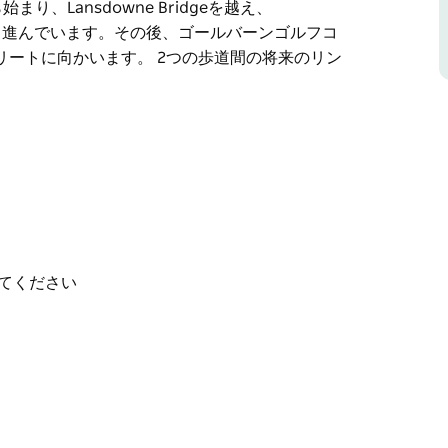
dから始まり、Lansdowne Bridgeを越え、
eldsに向かって進んでいます。その後、ゴールバーンゴルフコ
ートに向かいます。 2つの歩道間の将来のリン
lは、このスペースをコミュニティに開放するための大規模な
マーズデンウィアーとウォロンディリーリバーウ
トリートブリッジまで4キロ以上伸びています。
dから始まり、Lansdowne Bridgeを越え、
eldsに向かって進んでいます。その後、ゴールバーンゴルフコ
ートに向かいます。 2つの歩道間の将来のリン
てください