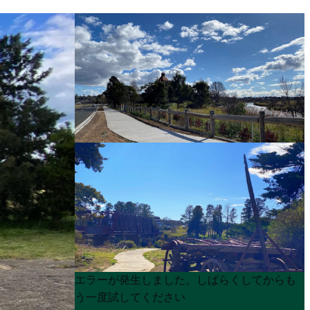
Product
Product
エラーが発生しました。しばらくしてからも
List
List
う一度試してください