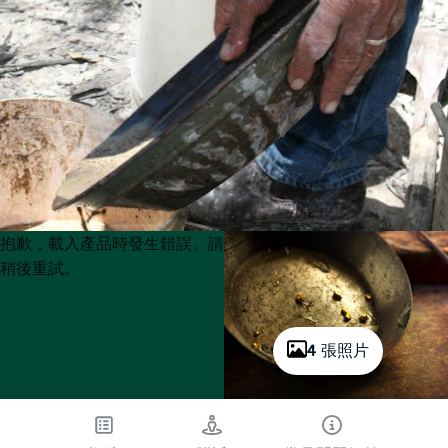
Product
Product
抱歉，載入產品時發生錯誤。請
List
List
稍後重試。
4 張照片