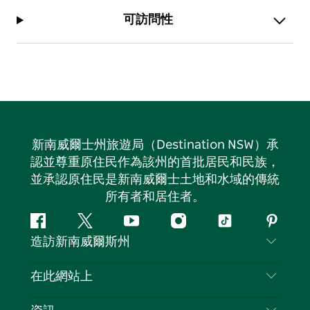
可訪問性
新南威爾士州旅遊局（Destination NSW）承
認並尊重原住民作為該州的首批居民和民族，
並承認原住民是新南威爾士土地和水域的傳統
所有者和居住者。
Facebook
嘰
Youtube
Instagram
抖
Pintere
造訪新南威爾斯州
嘰
音
喳
聯絡我們
在此網站上
喳
免責聲明
目的地