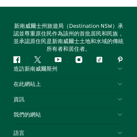
新南威爾士州旅遊局（Destination NSW）承
認並尊重原住民作為該州的首批居民和民族，
並承認原住民是新南威爾士土地和水域的傳統
所有者和居住者。
Facebook
嘰
Youtube
Instagram
抖
Pintere
造訪新南威爾斯州
嘰
音
喳
聯絡我們
在此網站上
喳
免責聲明
目的地
資訊
隱私
要做的事情
旅行資訊
Cookie 通知
我們的網站
新南威爾士州公路旅行
列出您的業務
使用條款
Sydney.com
活動
語言
新南威爾士州的商業