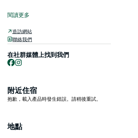
巴瑟斯特地區美術館 (BRAG) 在門廳展廳展出希瑟鄧恩
(Heather Dunn) 的作品《發現》(Found)。
閱讀更多
《發現》並非著眼於實物收集，而是更著重於觀察和融入
景觀之中。
造訪網站
聯絡我們
2025 年，在南澳大利亞近代史上最嚴重的乾旱之一期
間，藝術家進行了一次穿越納拉伯平原和內陸地區的公路
在社群媒體上找到我們
旅行，這段旅程構成了她創作這組作品的靈感來源。澳洲
Facebook
Instagram
的遼闊是作品體驗的核心：廣闊無垠的天空、如教堂般靜
謐的氛圍中穿插著鳥鳴、鮮明的光線以及暮色的美景。
本次展覽中使用的金屬絲碎片大多收集自廢棄的殖民者基
Product
礎設施。殖民者向南澳大利亞邊緣牧場和半乾旱地區的擴
附近住宿
List
張，導致了土地開發利用的繁榮與衰落的循環往復，並在
Product
抱歉，載入產品時發生錯誤。請稍後重試。
景觀中留下了清晰可見的痕跡。
List
弗林德斯山脈散落著廢棄的城鎮、農場和交通基礎設施，
這些地方往往位於年降雨量超過 300 毫米的地區。這些
地點
發展大多源自於人們試圖利用偶爾出現的有利季節牟利的