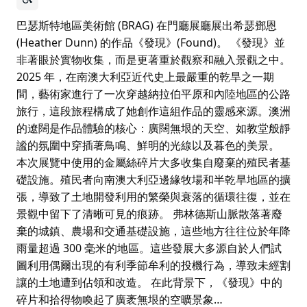
巴瑟斯特地區美術館 (BRAG) 在門廳展廳展出希瑟鄧恩
(Heather Dunn) 的作品《發現》(Found)。 《發現》並
非著眼於實物收集，而是更著重於觀察和融入景觀之中。
2025 年，在南澳大利亞近代史上最嚴重的乾旱之一期
間，藝術家進行了一次穿越納拉伯平原和內陸地區的公路
旅行，這段旅程構成了她創作這組作品的靈感來源。澳洲
的遼闊是作品體驗的核心：廣闊無垠的天空、如教堂般靜
謐的氛圍中穿插著鳥鳴、鮮明的光線以及暮色的美景。
本次展覽中使用的金屬絲碎片大多收集自廢棄的殖民者基
礎設施。殖民者向南澳大利亞邊緣牧場和半乾旱地區的擴
張，導致了土地開發利用的繁榮與衰落的循環往復，並在
景觀中留下了清晰可見的痕跡。 弗林德斯山脈散落著廢
棄的城鎮、農場和交通基礎設施，這些地方往往位於年降
雨量超過 300 毫米的地區。這些發展大多源自於人們試
圖利用偶爾出現的有利季節牟利的投機行為，導致未經割
讓的土地遭到佔領和改造。 在此背景下，《發現》中的
碎片和拾得物喚起了廣袤無垠的空曠景象…