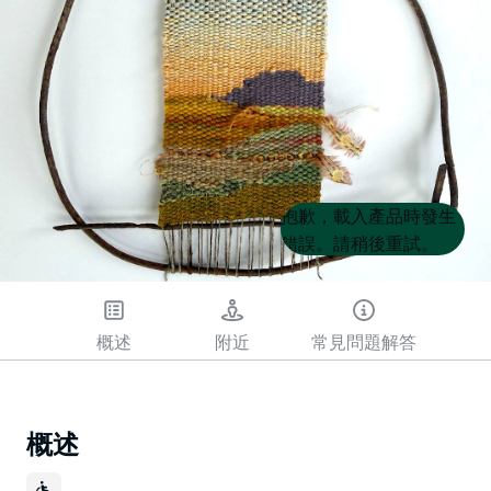
Product
Product
抱歉，載入產品時發生
List
List
錯誤。請稍後重試。
概述
附近
常見問題解答
概述