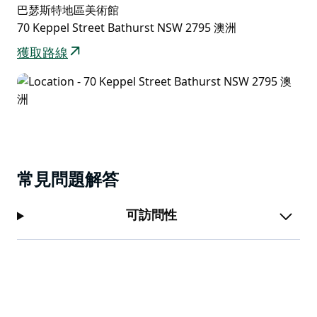
投機行為，導致未經割讓的土地遭到佔領和改造。
巴瑟斯特地區美術館
70 Keppel Street Bathurst NSW 2795 澳洲
在此背景下，《發現》中的碎片和拾得物喚起了廣袤無垠
的空曠景象，反映了自然界對人類野心的漠視以及人類定
獲取路線
居所留下的痕跡。
常見問題解答
可訪問性