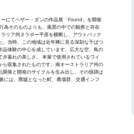
ーにてヘザー・ダンの作品展「Found」を開催
いう行為そのものよりも、風景の中での観察と存在
ストラリア州ヌラボー平原を横断し、アウトバック
た。当時、この地域は近年稀に見る深刻な干ばつ
作品体験の中心を成しています。広大な空、鳥の
て夕暮れの美しさ。 本展で使用されているワイ
から収集されたものです。南オーストラリア州の
乱開発と開発のサイクルを生み出し、その痕跡は
山脈には、廃墟となった町、農場群、交通インフ
ーにてヘザー・ダンの作品展「Found」を開催
のものよりも、風景の中での観察と存在そのものに
、アウトバックを旅した際の経験が、この作品群