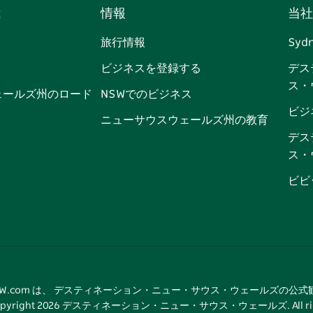
は
情報
当社
ェ
イ
ー
ン
ィ
ン
イ
ッ
チ
ス
ッ
タ
旅行情報
Syd
ス
タ
ュ
タ
ク
レ
ビジネスを登録する
デス
ブ
ー
ー
グ
ト
ス
ス・
ッ
ブ
ラ
ッ
ト
ェールズ州のロード
NSWでのビジネス
ク
ム
ク
ビジ
ニューサウスウェールズ州の教育
デス
ス・
ビビ
tNSW.com は、 デスティネーション・ニュー・サウス・ウェールズの公
pyright
2026
デスティネーション・ニュー・サウス・ウェールズ. All rights