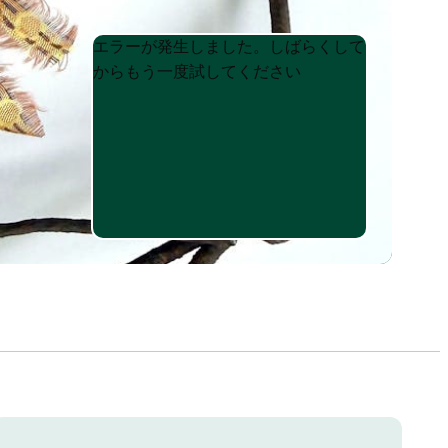
Product
Product
エラーが発生しました。しばらくして
List
List
からもう一度試してください