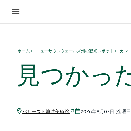
Toggle
navigation
ホーム
ニューサウスウェールズ州の観光スポット
カント
見つかっ
バサースト地域美術館
2026年8月07日 (金曜日