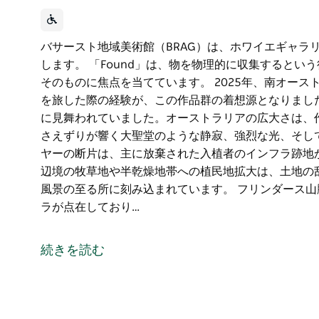
バサースト地域美術館（BRAG）は、ホワイエギャラリ
します。 「Found」は、物を物理的に収集すると
そのものに焦点を当てています。 2025年、南オー
を旅した際の経験が、この作品群の着想源となりまし
に見舞われていました。オーストラリアの広大さは、
さえずりが響く大聖堂のような静寂、強烈な光、そし
ヤーの断片は、主に放棄された入植者のインフラ跡地
辺境の牧草地や半乾燥地帯への植民地拡大は、土地の
風景の至る所に刻み込まれています。 フリンダース
ラが点在しており…
バサースト地域美術館（BRAG）は、ホワイエギャラリ
します。
続きを読む
「Found」は、物を物理的に収集するという行為そ
焦点を当てています。
2025年、南オーストラリア州ヌラボー平原を横断し