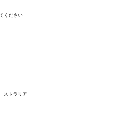
る深刻な干ばつに見舞われていました。オースト
広大な空、鳥のさえずりが響く大聖堂のような静
てください
れた入植者のインフラ跡地から収集されたもので
への植民地拡大は、土地の乱開発と開発のサイク
ています。
通インフラが点在しており、その多くは年間降雨
これらの開発の多くは、たまたま訪れる好天を利
未割譲の土地の占拠と変容を招いた。
な断片や発見された素材は、広大で空虚な風景を想
する自然界の無関心さを映し出している。