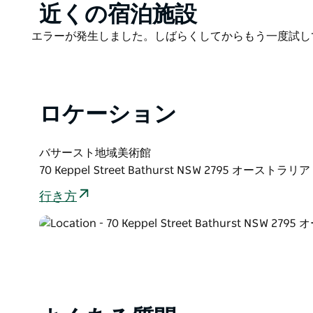
Product
近くの宿泊施設
の着想源となりました。当時、この地域は近年稀に見
List
ラリアの広大さは、作品体験の中心を成しています。
Product
エラーが発生しました。しばらくしてからもう一度試し
寂、強烈な光、そして夕暮れの美しさ。
List
本展で使用されているワイヤーの断片は、主に放棄さ
す。南オーストラリア州の辺境の牧草地や半乾燥地帯
ルを生み出し、その痕跡は風景の至る所に刻み込まれ
ロケーション
フリンダース山脈には、廃墟となった町、農場群、交
量300mmをはるかに超える地域にまで及んでいる。
バサースト地域美術館
用して利益を得ようとする投機的な試みから生まれ、
70 Keppel Street Bathurst NSW 2795 オーストラリア
こうした背景の中で、『Found』に収められた小さ
行き方
起させ、人間の野心や入植によって残された痕跡に対