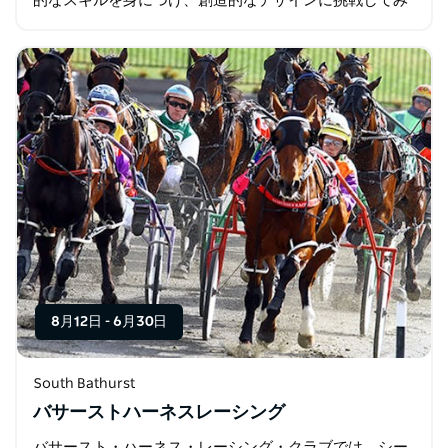
的なスキルを身につけ、創造的なデザインに挑戦してみ
ませんか？ 親切な講師陣による、とっても楽しいクラス
です。 トルコ式ティーとお菓子付き。…
8月12日
-
6月30日
South Bathurst
バサーストハーネスレーシング
バサースト・ハーネス・レーシング・クラブでは、シー