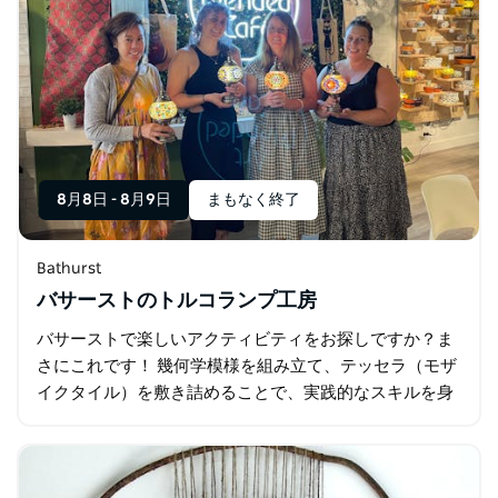
8月8日
-
8月9日
まもなく終了
Bathurst
バサーストのトルコランプ工房
バサーストで楽しいアクティビティをお探しですか？ま
さにこれです！ 幾何学模様を組み立て、テッセラ（モザ
イクタイル）を敷き詰めることで、実践的なスキルを身
につけましょう。 親切な講師陣による、とても楽しいク
ラスです。 アップルティーとトルコ菓子付き。…