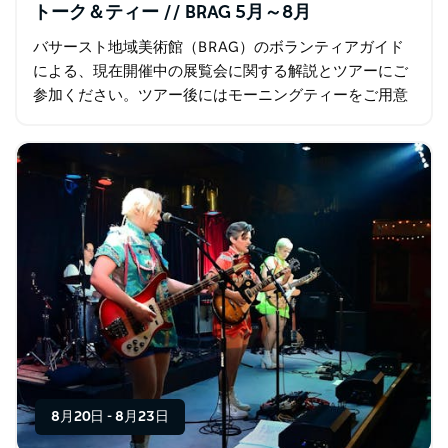
トーク＆ティー // BRAG 5月～8月
バサースト地域美術館（BRAG）のボランティアガイド
による、現在開催中の展覧会に関する解説とツアーにご
参加ください。ツアー後にはモーニングティーをご用意
しております。 モーニングティーは寄付制です。参加に
は事前予約が必要です。…
8月20日
-
8月23日