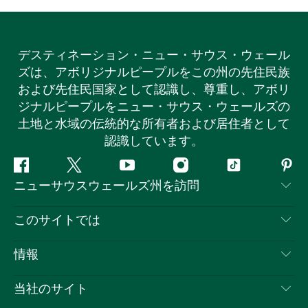
デスティネーション・ニュー・サウス・ウェール
ズは、アボリジナルピープルをこの州の先住民族
および先住民国家として認識し、尊重し、アボリ
ジナルピープルをニュー・サウス・ウェールズの
土地と水域の伝統的な所有者および居住者として
認識しています。
フ
ツ
ユ
イ
テ
ピ
ニューサウスウェールズ州を訪問
ェ
イ
ー
ン
ィ
ン
イ
ッ
チ
ス
ッ
タ
お問い合わせ
このサイトでは
ス
タ
ュ
タ
ク
レ
免責事項
ブ
ー
ー
グ
ト
ス
目的地
情報
ッ
ブ
ラ
ッ
ト
プライバシー
やるべきこと
ク
ム
ク
旅行情報
当社のサイト
クッキーに関する通知
ニューサウスウェールズ州のロードトリップ