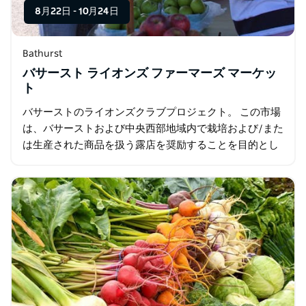
8月22日
-
10月24日
Bathurst
バサースト ライオンズ ファーマーズ マーケッ
ト
バサーストのライオンズクラブプロジェクト。 この市場
は、バサーストおよび中央西部地域内で栽培および/また
は生産された商品を扱う露店を奨励することを目的とし
ています。