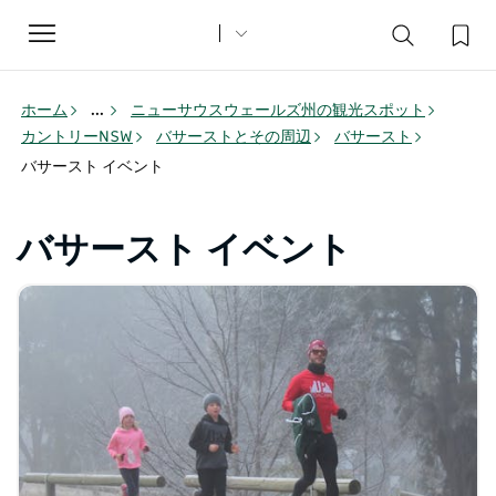
Toggle
navigation
ホーム
...
ニューサウスウェールズ州の観光スポット
カントリーNSW
バサーストとその周辺
バサースト
バサースト イベント
バサースト イベント