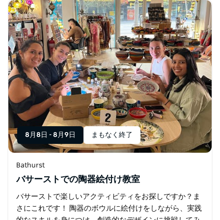
てています。
8月8日
-
8月9日
まもなく終了
Bathurst
バサーストでの陶器絵付け教室
バサーストで楽しいアクティビティをお探しですか？ま
さにこれです！ 陶器のボウルに絵付けをしながら、実践