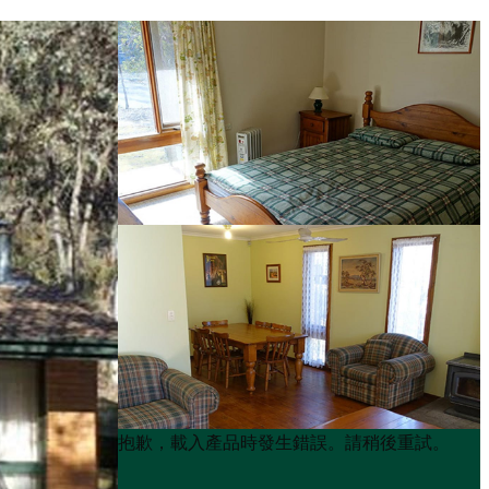
Product
Product
抱歉，載入產品時發生錯誤。請稍後重試。
List
List