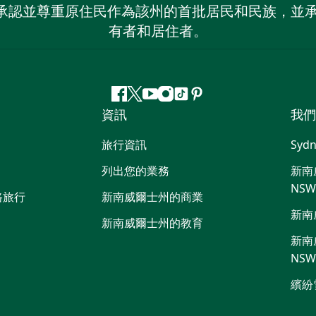
 NSW）承認並尊重原住民作為該州的首批居民和民族
有者和居住者。
Facebook
嘰
Youtube
Instagram
抖
Pinterest
資訊
我們
嘰
音
喳
旅行資訊
Sydn
喳
列出您的業務
新南威
NS
路旅行
新南威爾士州的商業
新南
新南威爾士州的教育
新南威
NS
繽紛