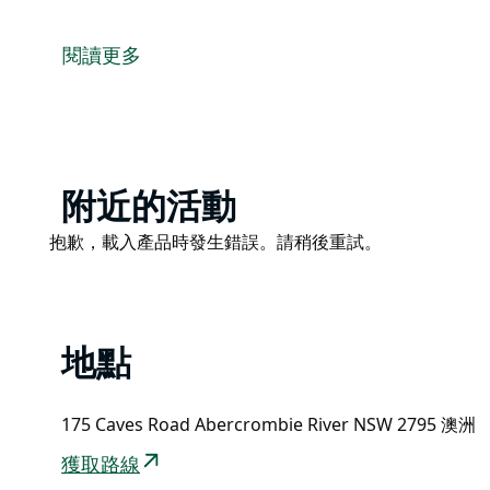
拱門小屋是一棟獨立的三臥室房屋，坐落在阿伯克龍比
穴的家庭或朋友來說，這裡是理想的下榻之處。
閱讀更多
坐在陽台上，眺望灌木叢，欣賞南半球最大的天然石灰
參加洞穴之旅，近距離探索這些令人驚嘆的岩層。
或者，您也可以沿著格雷山或格羅夫溪瀑布步道健行，
結束一天的探索之旅後，回到這間舒適的小屋，在溫暖
Product
附近的活動
List
Product
抱歉，載入產品時發生錯誤。請稍後重試。
List
地點
175 Caves Road Abercrombie River NSW 2795 澳洲
獲取路線