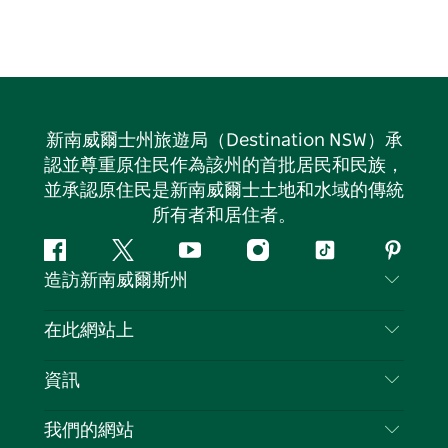
新南威爾士州旅遊局（Destination NSW）承
認並尊重原住民作為該州的首批居民和民族，
並承認原住民是新南威爾士土地和水域的傳統
所有者和居住者。
Facebook
嘰
Youtube
Instagram
抖
Pintere
造訪新南威爾斯州
嘰
音
喳
聯絡我們
在此網站上
喳
免責聲明
目的地
資訊
隱私
要做的事情
旅行資訊
Cookie 通知
我們的網站
新南威爾士州公路旅行