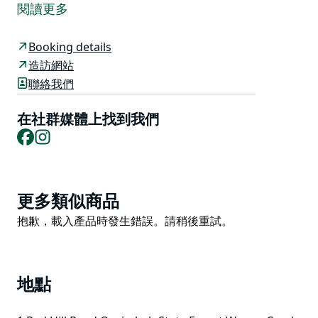
離開城市，向北前往新南威爾斯的旗艦公園－中央海岸樹
閱讀更多
梢探險樂園。坐落在烏里姆巴州立森林的巨大桉樹之中，
您可以花上幾個小時甚至一整天的時間與它們一起閒逛。
Booking details
他們有一系列適合所有年齡層的盪鞦韆、飛行或彈跳冒險
造訪網站
活動。
聯絡我們
為期 2.5 小時的空中挑戰（包括裝備）將讓您與笑翠鳥一
在社群媒體上找到我們
起歡笑。除了安全之外，您的腎上腺素是他們的首要任
Facebook
Instagram
務，因此他們的課程旨在挑戰您，無論您處於什麼水平。
8 個樹繩課程、2 個 Zipcoasters、Networld 和 Tree
Hut。
Product
更多類似商品
List
Product
抱歉，載入產品時發生錯誤。請稍後重試。
List
地點