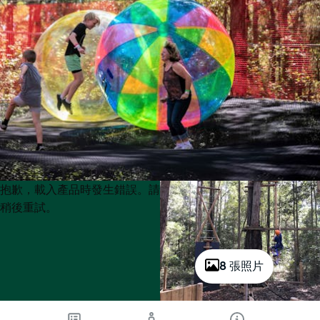
Product
Product
抱歉，載入產品時發生錯誤。請
List
List
稍後重試。
8 張照片