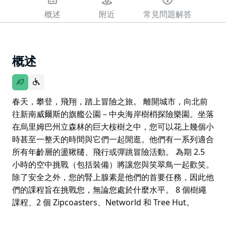
概述
附近
常見問題解答
概述
春天，攀登，飛翔，踏上冒險之旅。 離開城市，向北前
往新南威爾斯的旗艦公園－中央海岸樹梢探險樂園。坐落
在烏里姆巴州立森林的巨大桉樹之中，您可以花上幾個小
時甚至一整天的時間與它們一起閒逛。他們有一系列適合
所有年齡層的盪鞦韆、飛行或彈跳冒險活動。 為期 2.5
小時的空中挑戰（包括裝備）將讓您與笑翠鳥一起歡笑。
除了安全之外，您的腎上腺素是他們的首要任務，因此他
們的課程旨在挑戰您，無論您處於什麼水平。 8 個樹繩
課程、2 個 Zipcoasters、Networld 和 Tree Hut。
春天，攀登，飛翔，踏上冒險之旅。