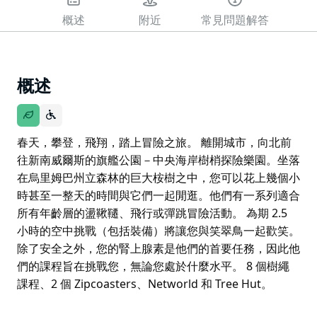
概述
附近
常見問題解答
概述
春天，攀登，飛翔，踏上冒險之旅。 離開城市，向北前
往新南威爾斯的旗艦公園－中央海岸樹梢探險樂園。坐落
在烏里姆巴州立森林的巨大桉樹之中，您可以花上幾個小
時甚至一整天的時間與它們一起閒逛。他們有一系列適合
所有年齡層的盪鞦韆、飛行或彈跳冒險活動。 為期 2.5
小時的空中挑戰（包括裝備）將讓您與笑翠鳥一起歡笑。
除了安全之外，您的腎上腺素是他們的首要任務，因此他
們的課程旨在挑戰您，無論您處於什麼水平。 8 個樹繩
課程、2 個 Zipcoasters、Networld 和 Tree Hut。
春天，攀登，飛翔，踏上冒險之旅。