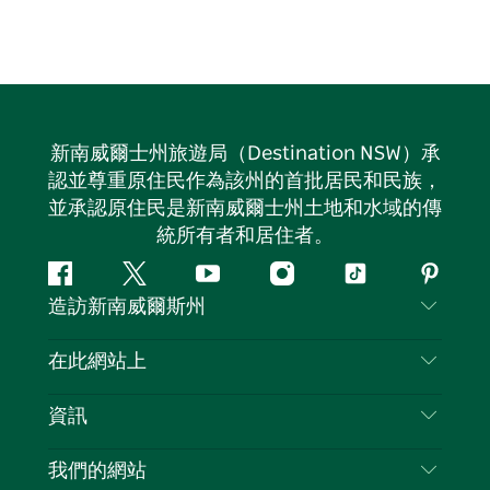
新南威爾士州旅遊局（Destination NSW）承
認並尊重原住民作為該州的首批居民和民族，
並承認原住民是新南威爾士州土地和水域的傳
統所有者和居住者。
Facebook
嘰
Youtube
Instagram
抖
Pintere
造訪新南威爾斯州
嘰
音
喳
聯絡我們
在此網站上
喳
免責聲明
目的地
資訊
隱私
要做的事情
旅行資訊
Cookie 通知
我們的網站
新南威爾斯州公路旅行