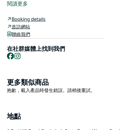
離開城市，向北前往新南威爾斯的旗艦公園－中央海岸樹
閱讀更多
梢探險樂園。坐落在烏里姆巴州立森林的巨大桉樹之中，
您可以花上幾個小時甚至一整天的時間與它們一起閒逛。
Booking details
他們有一系列適合所有年齡層的盪鞦韆、飛行或彈跳冒險
造訪網站
活動。
聯絡我們
為期 2.5 小時的空中挑戰（包括裝備）將讓您與笑翠鳥一
在社群媒體上找到我們
起歡笑。除了安全之外，您的腎上腺素是他們的首要任
Facebook
Instagram
務，因此他們的課程旨在挑戰您，無論您處於什麼水平。
8 個樹繩課程、2 個 Zipcoasters、Networld 和 Tree
Hut。
Product
更多類似商品
List
Product
抱歉，載入產品時發生錯誤。請稍後重試。
List
地點