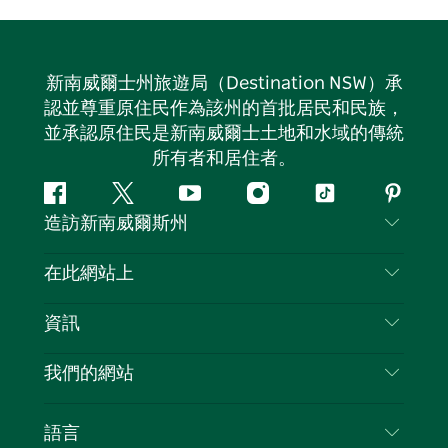
新南威爾士州旅遊局（Destination NSW）承
認並尊重原住民作為該州的首批居民和民族，
並承認原住民是新南威爾士土地和水域的傳統
所有者和居住者。
Facebook
嘰
Youtube
Instagram
抖
Pintere
造訪新南威爾斯州
嘰
音
喳
聯絡我們
在此網站上
喳
免責聲明
目的地
資訊
隱私
要做的事情
旅行資訊
Cookie 通知
我們的網站
新南威爾士州公路旅行
列出您的業務
使用條款
Sydney.com
活動
語言
新南威爾士州的商業