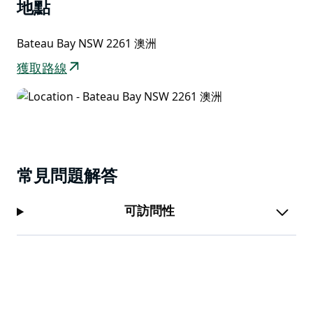
區，向南延伸約 1.5 公里至福雷斯特斯海灘。
地點
您可以搭乘Google街景健行者 (Google Street View
Bateau Bay NSW 2261 澳洲
Trekker) 拍攝的克拉克內克角觀景台虛擬之旅。
獲取路線
常見問題解答
可訪問性