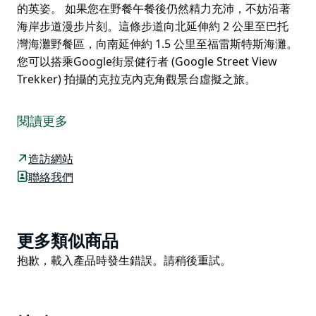
的英姿。 如果您在野餐午餐後仍然精力充沛，不妨沿著
海岸步道漫步片刻。這條步道向北延伸約 2 公里至巴托
灣海灘野餐區，向南延伸約 1.5 公里至福雷斯特斯海灘。
您可以搭乘Google街景健行者 (Google Street View
Trekker) 拍攝的克拉克內克角觀景台虛擬之旅。
在克拉克內克角觀景台，揭開當地賞鯨者和衝浪者的秘
密。五月至八月期間，前往這充滿神秘氣息的觀景台，您
閱讀更多
或許就能欣賞到鯨魚北遷的壯觀景象，衝浪愛好者也可以
在此觀察海浪狀況。
造訪網站
克拉克內克角觀景台一年四季都是拍照或野餐的絕佳地
聯絡我們
點。您可以在草地上鋪開野餐墊，在長椅上放鬆身心，或
在方便使用的野餐桌旁安頓下來。您將被謝利海灘的全景
所環繞，視野一直延伸到中央海岸，途經諾拉角、塔格拉
Product
更多類似商品
湖和入口處。這裡也是滑翔傘運動的熱門地點，您可以抬
List
Product
抱歉，載入產品時發生錯誤。請稍後重試。
頭仰望天空，欣賞滑翔傘在空中翱翔的英姿。
List
如果您在野餐午餐後仍然精力充沛，不妨沿著海岸步道漫
步片刻。這條步道向北延伸約 2 公里至巴托灣海灘野餐