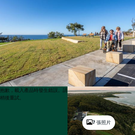
Product
Product
抱歉，載入產品時發生錯誤。請
List
List
稍後重試。
7 張照片