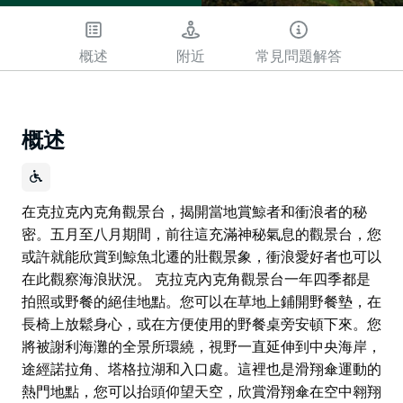
概述
附近
常見問題解答
概述
在克拉克內克角觀景台，揭開當地賞鯨者和衝浪者的秘
密。五月至八月期間，前往這充滿神秘氣息的觀景台，您
或許就能欣賞到鯨魚北遷的壯觀景象，衝浪愛好者也可以
在此觀察海浪狀況。 克拉克內克角觀景台一年四季都是
拍照或野餐的絕佳地點。您可以在草地上鋪開野餐墊，在
長椅上放鬆身心，或在方便使用的野餐桌旁安頓下來。您
將被謝利海灘的全景所環繞，視野一直延伸到中央海岸，
途經諾拉角、塔格拉湖和入口處。這裡也是滑翔傘運動的
熱門地點，您可以抬頭仰望天空，欣賞滑翔傘在空中翱翔