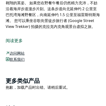
翱翔的英姿。 如果您在野餐午餐后仍然精力充沛，不妨
沿着海岸步道漫步片刻。这条步道向北延伸约 2 公里至
巴托湾海滩野餐区，向南延伸约 1.5 公里至福雷斯特斯海
滩。 您可以乘坐谷歌街景徒步旅行者 (Google Street
View Trekker) 拍摄的克拉克内克角观景台虚拟之旅。
在克拉克内克角观景台，揭开当地观鲸者和冲浪者的秘
密。五月至八月期间，前往这处充满神秘气息的观景台，
阅读更多
您或许就能欣赏到鲸鱼北迁的壮观景象，冲浪爱好者也可
以在此观察海浪状况。
访问网站
克拉克内克角观景台一年四季都是拍照或野餐的绝佳地
联系我们
点。您可以在草地上铺开野餐垫，在长椅上放松身心，或
在方便使用的野餐桌旁安顿下来。您将被谢利海滩的全景
所环绕，视野一直延伸到中央海岸，途经诺拉角、塔格拉
Product
更多类似产品
湖和入口处。这里也是滑翔伞运动的热门地点，您可以抬
List
Product
抱歉，加载产品时出错。请稍后重试。
头仰望天空，欣赏滑翔伞在空中翱翔的英姿。
List
如果您在野餐午餐后仍然精力充沛，不妨沿着海岸步道漫
步片刻。这条步道向北延伸约 2 公里至巴托湾海滩野餐