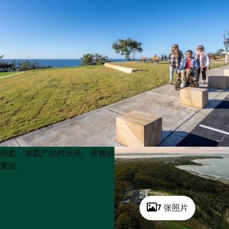
Product
Product
抱歉，加载产品时出错。请稍后
List
List
重试。
7 张照片