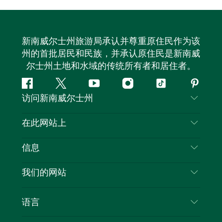
新南威尔士州旅游局承认并尊重原住民作为该
州的首批居民和民族，并承认原住民是新南威
尔士州土地和水域的传统所有者和居住者。
Facebook
叽
YouTube
Instagram
抖
Pintere
访问新南威尔士州
叽
音
喳
联系我们
在此网站上
喳
免责声明
目的地
信息
隐私
推荐活动
旅行信息
Cookie 通知
我们的网站
新南威尔士州公路旅行
列出您的业务
使用条款
Sydney.com
活动
语言
新南威尔士州的商业
新南威尔士州旅游局企业网站
住宿