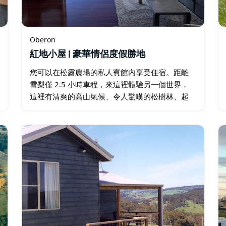
Oberon
紅地小屋 | 豪華情侶度假勝地
您可以在松露農場的私人賓館內享受住宿。距離
雪梨僅 2.5 小時車程，來這裡體驗另一個世界，
這裡有清爽的高山氣候、令人驚嘆的松樹林、起
伏的綠色山丘和令人驚嘆的山谷景色。 您可以坐
下來放鬆身心，在熊熊燃燒的壁爐前俯瞰美麗的
鄉村風光。 觀看日落…