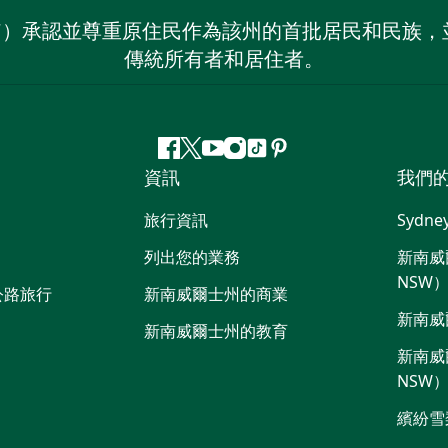
on NSW）承認並尊重原住民作為該州的首批居民和民
傳統所有者和居住者。
Facebook
嘰
Youtube
Instagram
抖
Pinterest
資訊
我們
嘰
音
喳
旅行資訊
Sydne
喳
列出您的業務
新南威爾
NSW
公路旅行
新南威爾士州的商業
新南威
新南威爾士州的教育
新南威爾
NSW
繽紛雪