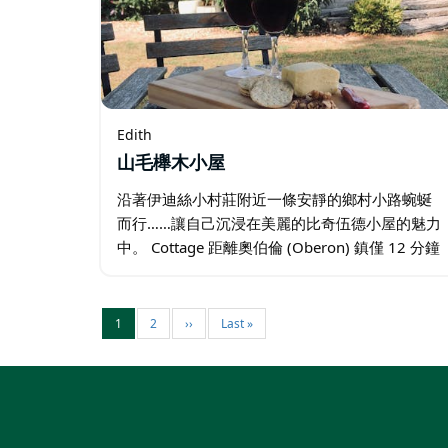
Edith
山毛櫸木小屋
沿著伊迪絲小村莊附近一條安靜的鄉村小路蜿蜒
而行……讓自己沉浸在美麗的比奇伍德小屋的魅力
中。 Cottage 距離奧伯倫 (Oberon) 鎮僅 12 分鐘
車程，靠近壯觀的珍羅蘭山洞 (Jenolan Caves)，
它的起源可以追溯到 1890…
1
2
››
Last »