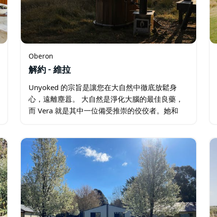
Oberon
解約 - 維拉
Unyoked 的宗旨是讓您在大自然中徹底放鬆身
心，遠離塵囂。 大自然是淨化大腦的最佳良藥，
而 Vera 就是其中一位備受推崇的佼佼者。她和
Tibor 一樣擁有開闊的視野，可以俯瞰群山環繞的
河流。您可以坐在戶外柴火浴池中，盡情享受這
美景。…