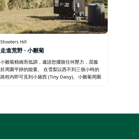
Shooters Hill
走進荒野 - 小雛菊
小雛菊精緻而低調，邀請您擺脫任何壓力，屈服
於周圍平靜的能量。 在雪梨以西不到三個小時的
路程內即可見到小黛西 (Tiny Daisy)。小雛菊周圍
環繞著隨季節變化的懸崖，散發出寧靜的氣息。
期望給小黛西留下平靜的感覺。