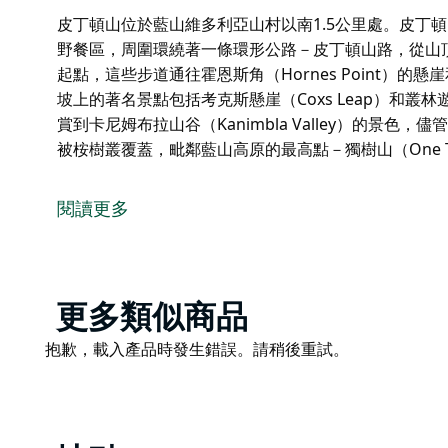
皮丁頓山位於藍山維多利亞山村以南1.5公里處。皮丁
野餐區，周圍環繞著一條環形公路－皮丁頓山路，從山
起點，這些步道通往霍恩斯角（Hornes Point）的懸崖
坡上的著名景點包括考克斯懸崖（Coxs Leap）和叢林遊俠
賞到卡尼姆布拉山谷（Kanimbla Valley）的景
被桉樹叢覆蓋，毗鄰藍山高原的最高點－獨樹山（One Tree
皮丁頓山位於藍山維多利亞山村以南1.5公里處。皮丁
野餐區，周圍環繞著一條環形公路－皮丁頓山路，從山
閱讀更多
起點，這些步道通往霍恩斯角（Hornes Point）的懸崖
坡上的著名景點包括考克斯懸崖（Coxs Leap）和叢林遊俠洞
從觀景台可以欣賞到卡尼姆布拉山谷（Kanimbla Va
晰。這座山大部分被桉樹叢覆蓋，毗鄰藍山高原的最高點－獨樹山
Product
更多類似商品
List
Product
抱歉，載入產品時發生錯誤。請稍後重試。
List