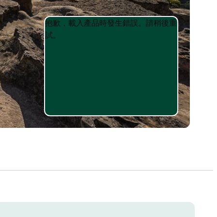
Product
Product
抱歉，載入產品時發生錯誤。請稍後重
List
List
試。