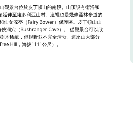
頓山觀景台位於皮丁頓山的南段。山頂設有衛浴和
頂延伸至維多利亞山村。這裡也是幾條叢林步道的
和仙女涼亭（Fairy Bower）保護區。皮丁頓山山
洞穴（Bushranger Cave）。 從觀景台可以欣
色，儘管樹木稀疏，但視野並不完全清晰。這座山大部分
 Hill，海拔1111公尺）。
頓山觀景台位於皮丁頓山的南段。山頂設有衛浴和
頂延伸至維多利亞山村。這裡也是幾條叢林步道的
和仙女涼亭（Fairy Bower）保護區。皮丁頓山山
穴（Bushranger Cave）。
lley）的景色，儘管樹木稀疏，但視野並不完全清
（One Tree Hill，海拔1111公尺）。