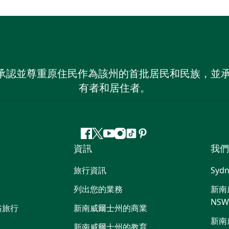
 NSW）承認並尊重原住民作為該州的首批居民和民族
有者和居住者。
Facebook
嘰
Youtube
Instagram
抖
Pinterest
資訊
我們
嘰
音
喳
旅行資訊
Sydn
喳
列出您的業務
新南威
NS
路旅行
新南威爾士州的商業
新南
新南威爾士州的教育