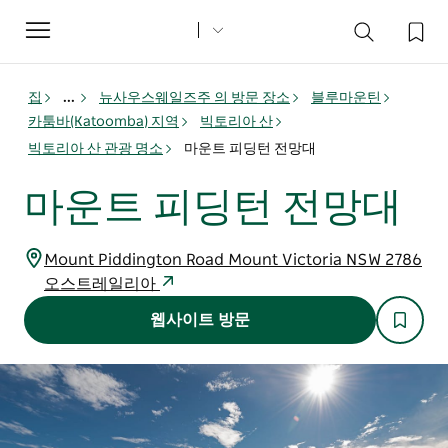
Toggle
navigation
집
...
뉴사우스웨일즈주 의 방문 장소
블루마운틴
카툼바(Katoomba) 지역
빅토리아 산
빅토리아 산 관광 명소
마운트 피딩턴 전망대
마운트 피딩턴 전망대
Mount Piddington Road Mount Victoria NSW 2786
오스트레일리아
웹사이트 방문