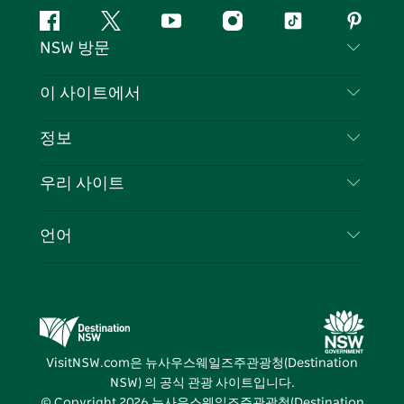
페
지
유
인
틱
핀
NSW 방문
이
저
튜
스
톡
터
스
귀
브
타
레
문의하기
이 사이트에서
북
다
그
스
부인 성명
램
트
목적지
정보
은둔
할 일
여행 정보
우리 사이트
쿠키 고지
뉴사우스웨일즈주 로드 트립
귀하의 사업을 등록하세요
이용 약관
Sydney.com
이벤트
언어
뉴사우스웨일즈주 의 사업
뉴사우스웨일즈주관광청(Destination NSW) 기업
숙소
뉴사우스웨일즈주 의 교육
비즈니스 이벤트 뉴사우스웨일즈주
거래
뉴사우스웨일즈주관광청(Destination NSW) 미디
어 센터
VisitNSW.com은 뉴사우스웨일즈주관광청(Destination
비비드 시드니(Vivid Sydney)
NSW) 의 공식 관광 사이트입니다.
© Copyright
2026
뉴사우스웨일즈주관광청(Destination