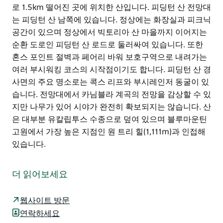
로 1.5km 떨어진 곳에 위치한 산입니다. 피딩턴 산 전망대
는 피딩턴 산 남쪽에 있습니다. 정상에는 화장실과 피크닉
공간이 있으며 정상에서 빅토리아 산 마을까지 이어지는
순환 도로인 피딩턴 산 로드로 둘러싸여 있습니다. 또한
혼스 포인트 절벽과 페어리 바워 보호구역으로 내려가는
여러 부시워킹 코스의 시작점이기도 합니다. 피딩턴 산 경
사면의 주요 명소로는 콕스 리프와 부시레인저 동굴이 있
습니다. 전망대에서 카님블라 계곡의 전망을 감상할 수 있
지만 나무가 있어 시야가 완전히 확보되지는 않습니다. 산
은 대부분 유칼립투스 수종으로 덮여 있으며 블루마운틴
고원에서 가장 높은 지점인 원 트리 힐(1,111m)과 인접해
있습니다.
피딩턴 산은 블루마운틴의 빅토리아 산 마을에서 남쪽으
로 1.5km 떨어진 곳에 위치한 산입니다. 피딩턴 산 전망대
더 읽어보세요
는 피딩턴 산 남쪽에 있습니다. 정상에는 화장실과 피크닉
공간이 있으며 정상에서 빅토리아 산 마을까지 이어지는
웹사이트 방문
순환 도로인 피딩턴 산 로드로 둘러싸여 있습니다. 또한
연락하세요
혼스 포인트 절벽과 페어리 바워 보호구역으로 내려가는