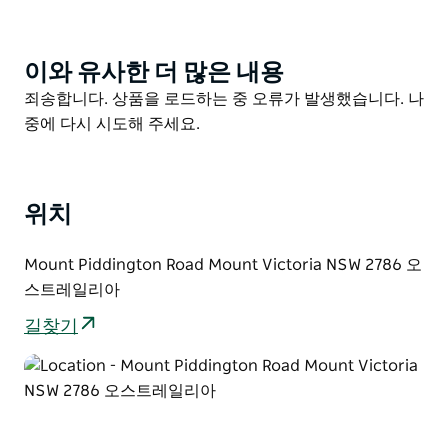
여러 부시워킹 코스의 시작점이기도 합니다. 피딩턴 산 경
사면의 주요 명소로는 콕스 리프와 부시레인저 동굴이 있
습니다.
이와 유사한 더 많은 내용
Product
List
Product
죄송합니다. 상품을 로드하는 중 오류가 발생했습니다. 나
전망대에서 카님블라 계곡의 전망을 감상할 수 있지만 나
List
중에 다시 시도해 주세요.
무가 있어 시야가 완전히 확보되지는 않습니다. 산은 대부
분 유칼립투스 수종으로 덮여 있으며 블루마운틴 고원에
서 가장 높은 지점인 원 트리 힐(1,111m)과 인접해 있습니
다.
위치
Mount Piddington Road Mount Victoria NSW 2786 오
스트레일리아
길찾기