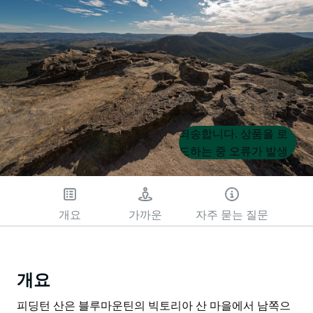
Product
Product
죄송합니다. 상품을 로
List
List
드하는 중 오류가 발생
했습니다. 나중에 다시
시도해 주세요.
개요
가까운
자주 묻는 질문
개요
피딩턴 산은 블루마운틴의 빅토리아 산 마을에서 남쪽으