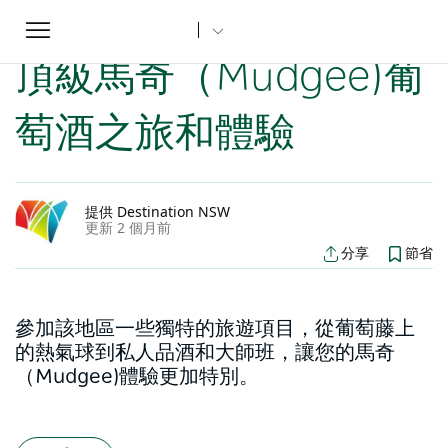
Toggle
家
新南威爾士州文章
頂級馬奇（Mudgee)葡萄酒之旅和體驗
...
navigation
頂級馬奇（Mudgee)葡
萄酒之旅和體驗
提供 Destination NSW
更新 2 個月前
分享
節省
參加該地區一些獨特的旅遊項目，從葡萄藤上
的熱氣球到私人品酒和大師班，讓您的馬奇
（Mudgee)體驗更加特別。