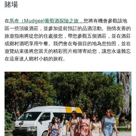
賭場
在
馬奇（Mudgee)葡萄酒探險之旅，
您將有機會參觀該地
區一些頂級酒莊，並參加提前預訂的品酒活動。熱情友善的
旅遊指南將從您的住處接您，帶您參觀五個酒莊，並在酒莊
或鄉村酒吧享用午餐。我們會在每個目的地為您拍照，並在
遊覽結束後將您當天的精彩照片相簿寄給您，讓您永遠難忘
在這座迷人鄉村小鎮的旅程。