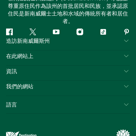
尊重原住民作為該州的首批居民和民族，並承認原
住民是新南威爾士土地和水域的傳統所有者和居住
者。
Facebook
嘰
Youtube
Instagram
抖
Pint
造訪新南威爾斯州
嘰
音
喳
聯絡我們
在此網站上
喳
免責聲明
目的地
資訊
隱私
要做的事情
旅行資訊
Cookie 通知
我們的網站
新南威爾士州公路旅行
列出您的業務
使用條款
Sydney.com
活動
語言
新南威爾士州的商業
新南威爾士州旅遊局（Destination NSW）企業網站
住宿
新南威爾士州的教育
新南威爾士州商務活動
優惠訊息
新南威爾士州旅遊局（Destination NSW）媒體中心