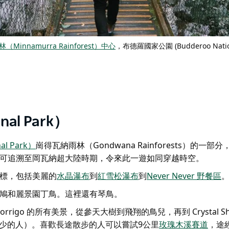
Minnamurra Rainforest）中心
，布德羅國家公園 (Budderoo Natio
al Park）
l Park）
崗得瓦納雨林（Gondwana Rainforests）的一部
可追溯至岡瓦納超大陸時期，令來此一遊如同穿越時空。
標，包括美麗的
水晶瀑布
到
紅雪松瀑布
到
Never Never 野餐區
鳩和麗景園丁鳥。這裡還有琴鳥。
orrigo 的所有美景，從參天大樹到飛翔的鳥兒，再到 Crystal Sh
少的人）。喜歡長途散步的人可以嘗試9公里
玫瑰木溪賽道
，途