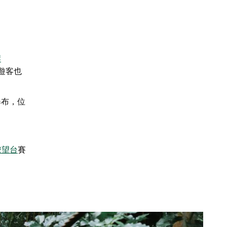
岸
遊客也
瀑布，位
瞭望台
賽