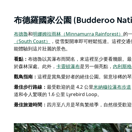
布德羅國家公園 (Budderoo Natio
布德魯
和
明娜姆拉雨林（Minnamurra Rainforest）
的
（South Coast）
，從雪梨開車即可輕鬆抵達。這裡交通
能體驗到這片壯麗的景色。
看點：
布德魯以其瀑布而聞名，來這裡至少要看幾眼。最容易到達
於森林深處。此外，
卡靈頓瀑布
是另一個亮點，
內利斯格
觀鳥指南：
這裡是賞鳥愛好者的絕佳公園。留意珍稀的琴
最佳步行路線：
最受歡迎的是 4.2 公里
米納穆拉瀑布步道
道和令人驚嘆的 1.6 公里 Lyrebird Loop。
最佳旅遊時間：
四月至八月是琴鳥繁殖季，自然很受歡迎