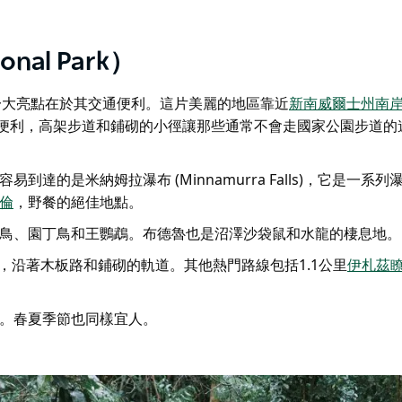
nal Park）
一大亮點
在於其交通便利。這片美麗的地區靠近
新南威爾士州南
便利，高架步道和鋪砌的小徑讓那些通常不會走國家公園步道的
的是米納姆拉瀑布 (Minnamurra Falls)，它是一系列
倫
，野餐的絕佳地點。
鳥、園丁鳥和王鸚鵡。布德魯也是沼澤沙袋鼠和水龍的棲息地。
，沿著木板路和鋪砌的軌道。其他熱門路線包括1.1公里
伊札茲
。春夏季節也同樣宜人。