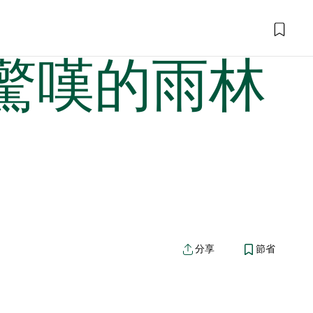
驚嘆的雨林
分享
節省