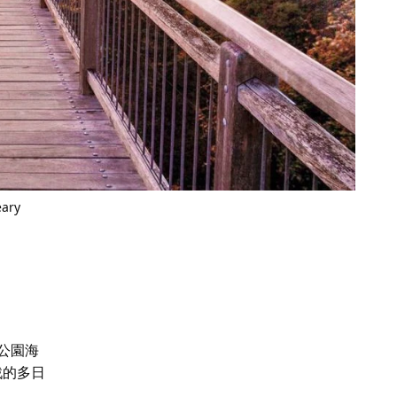
eary
公園海
戰的多日