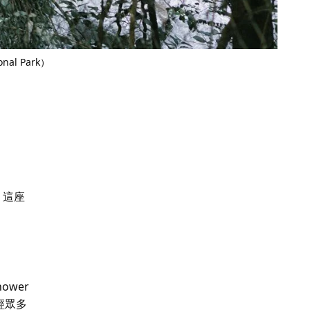
nal Park）
分，這座
。
ower
經眾多