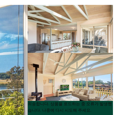
Product
Product
죄송합니다. 상품을 로드하는 중 오류가 발생했
List
List
습니다. 나중에 다시 시도해 주세요.