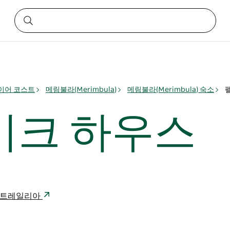
이어 코스트
메림불라(Merimbula)
메림불라(Merimbula) 숙소
이크 하우스
8 오스트레일리아