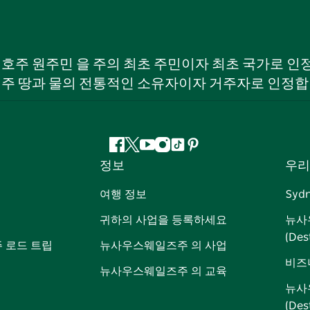
W) 호주 원주민 을 주의 최초 주민이자 최초 국가로
 주 땅과 물의 전통적인 소유자이자 거주자로 인정합
페
지
유
인
틱
핀
정보
우리
이
저
튜
스
톡
터
스
귀
브
타
레
여행 정보
Syd
북
다
그
스
귀하의 사업을 등록하세요
뉴사
램
트
(Des
 로드 트립
뉴사우스웨일즈주 의 사업
비즈
뉴사우스웨일즈주 의 교육
뉴사
(De