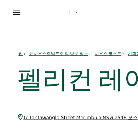
Toggle
navigation
집
뉴사우스웨일즈주 의 방문 장소
사우스 코스트
사파
펠리컨 레
17 Tantawanglo Street Merimbula NSW 254