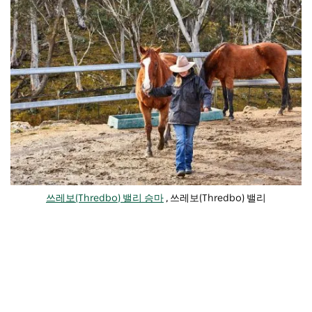
쓰레보(Thredbo) 밸리 승마
, 쓰레보(Thredbo) 밸리
겨울에는 인근
쓰레보(Thredbo)
,
페리셔(Perisher)
,
샬롯
패스(Charlotte Pass)
,
셀윈(Selwyn) 스노우 리조트
에서
스키와 스노보드를
즐길 수 있습니다. 또한,
알파인 액세스
오스트레일리아
그리고
K7 어드벤처스
더운 계절에는
Jindabyne 주변의 경치 좋은 산길을 따라
하이킹
과
자전거