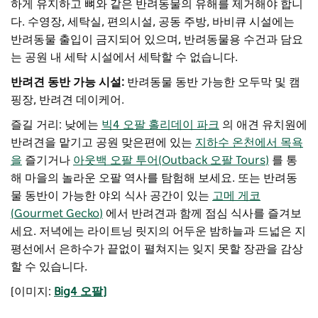
하게 유지하고 뼈와 같은 반려동물의 유해를 제거해야 합니
다. 수영장, 세탁실, 편의시설, 공동 주방, 바비큐 시설에는
반려동물 출입이 금지되어 있으며, 반려동물용 수건과 담요
는 공원 내 세탁 시설에서 세탁할 수 없습니다.
반려견 동반 가능 시설:
반려동물 동반 가능한 오두막 및 캠
핑장, 반려견 데이케어.
즐길 거리: 낮에는
빅4 오팔 홀리데이 파크
의 애견 유치원에
반려견을 맡기고 공원 맞은편에 있는
지하수 온천에서 목욕
을
즐기거나
아웃백 오팔 투어(Outback 오팔 Tours)
를 통
해 마을의 놀라운 오팔 역사를 탐험해 보세요. 또는 반려동
물 동반이 가능한 야외 식사 공간이 있는
고메 게코
(Gourmet Gecko)
에서 반려견과 함께 점심 식사를 즐겨보
세요. 저녁에는 라이트닝 릿지의 어두운 밤하늘과 드넓은 지
평선에서 은하수가 끝없이 펼쳐지는 잊지 못할 장관을 감상
할 수 있습니다.
[이미지:
Big4 오팔]