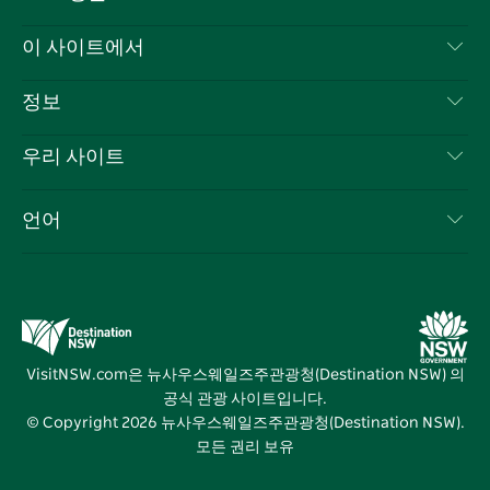
스
귀
브
타
레
문의하기
이 사이트에서
북
다
그
스
부인 성명
램
트
목적지
정보
은둔
할 일
여행 정보
우리 사이트
쿠키 고지
뉴사우스웨일즈주 로드 트립
귀하의 사업을 등록하세요
이용 약관
Sydney.com
이벤트
언어
뉴사우스웨일즈주 의 사업
뉴사우스웨일즈주관광청(Destination NSW) 기업
숙소
뉴사우스웨일즈주 의 교육
비즈니스 이벤트 뉴사우스웨일즈주
거래
뉴사우스웨일즈주관광청(Destination NSW) 미디어 센터
비비드 시드니(Vivid Sydney)
VisitNSW.com은 뉴사우스웨일즈주관광청(Destination NSW) 의
공식 관광 사이트입니다.
© Copyright
2026
뉴사우스웨일즈주관광청(Destination NSW).
모든 권리 보유