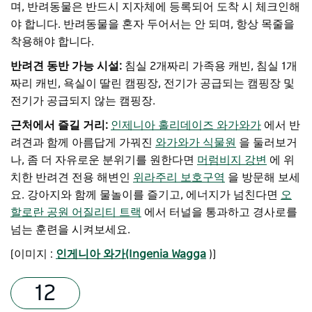
며, 반려동물은 반드시 지자체에 등록되어 도착 시 체크인해
야 합니다. 반려동물을 혼자 두어서는 안 되며, 항상 목줄을
착용해야 합니다.
반려견 동반 가능 시설:
침실 2개짜리 가족용 캐빈, 침실 1개
짜리 캐빈, 욕실이 딸린 캠핑장, 전기가 공급되는 캠핑장 및
전기가 공급되지 않는 캠핑장.
근처에서 즐길 거리:
인제니아 홀리데이즈 와가와가
에서 반
려견과 함께 아름답게 가꿔진
와가와가 식물원
을 둘러보거
나, 좀 더 자유로운 분위기를 원한다면
머럼비지 강변
에 위
치한 반려견 전용 해변인
위라주리 보호구역
을 방문해 보세
요. 강아지와 함께 물놀이를 즐기고, 에너지가 넘친다면
오
할로란 공원 어질리티 트랙
에서 터널을 통과하고 경사로를
넘는 훈련을 시켜보세요.
[이미지 :
인게니아 와가(Ingenia Wagga
)]