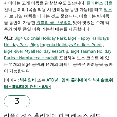
사이에는 고래 이동을 관찰할 수도 있습니다.
클래런스 강을
건너는 페리 (목줄 착용 시 반려동물 동반 가능)를 타고
일루
카
로 당일 여행을 떠나는 것도 좋습니다. 마을에는 반려동
물 동반이 가능한
워블리 쿡 브루잉이
있어 맛있는 수제 맥
주와 하루 종일 이용 가능한 메뉴를 제공합니다.
참고:
Big4 Colonial Holiday Park,
Big4 Happy Hallidays
Holiday Park, Big4
Ingenia Holidays Soldiers Point
,
Big4 River Myall Holiday Resort
및
Big4 Tasman Holiday
Parks – Nambucca Heads를
포함하여 노스 코스트 에 있
는 11개의 Big4 공원과 14개의 파트너 공원은 반려동물 동반
이 가능합니다.
[이미지:
빅4 얌바
또는
ATDW - 얌바 홀리데이의 빅4 솔트워
터 - 홀리데이 캐빈 - 얌바]
리플렉션스 홀리데이 파크 레녹스 헤드