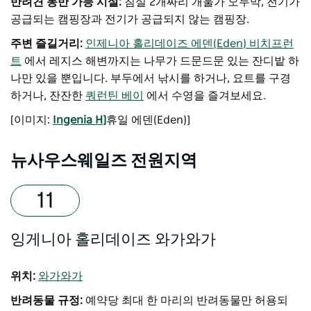
반려견 동반 가능 시설:
침실 2개짜리 개울가 오두막, 전기가
공급되는 캠핑장과 전기가 공급되지 않는 캠핑장.
주변 즐길거리:
인제니아 홀리데이즈 에덴(Eden) 비치프런
트
에서 레지스 해변까지는 나무가 드문드문 있는 잔디밭 하
나만 있을 뿐입니다. 부두에서 낚시를 하거나, 요트를 구경
하거나, 잔잔한
쿼런틴 베이
에서 수영을 즐겨보세요.
[이미지:
Ingenia H]
휴일 에덴(Eden)]
뉴사우스웨일즈 전원지역
잉게니아 홀리데이즈 와가와가
위치:
와가와가
반려동물 규정:
예약당 최대 한 마리의 반려동물만 허용되