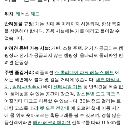
위치:
레녹스 헤드
반려동물 규정:
개는 최대 두 마리까지 허용되며, 항상 목줄
을 착용해야 합니다. 공용 시설에는 개를 데리고 들어갈 수
없습니다.
반려견 동반 가능 시설:
캐빈, 소형 주택, 전기가 공급되는 캠
핑장과 전기가 공급되지 않는 캠핑장, 울타리로 둘러싸인 반
려견 운동장.
주변 즐길거리:
리플렉션
스 홀리데이 파크 레녹스 헤드
에
서는 해변에서 불과 몇 걸음 거리에 있습니다.
세븐 마일 비
치
,
발리나(Balina)
바이
센테니얼 가든
등 반려견을 목줄 없
이 풀어놓을 수 있는 공간이 많으며,
알스톤빌 도그 파크
의
어질리티 파크도 이용할 수 있습니다. 30분 정도 걸리는 트
레킹 코스를 따라
팻 모튼 전망대
에 오르면 철새 이동 시기
에 물 위로 솟아오르는 혹등고래를 볼 수 있으며, 경험 많은
등산객이라면
해안 레크리에이션
산책로를 따라 11.5km를