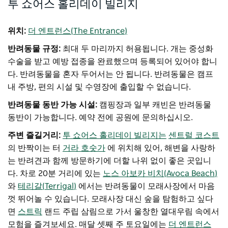
투 쇼어스 홀리데이 빌리지
위치:
더 엔트런스(The Entrance)
반려동물 규정:
최대 두 마리까지 허용됩니다. 개는 중성화
수술을 받고 예방 접종을 완료했으며 등록되어 있어야 합니
다. 반려동물을 혼자 두어서는 안 됩니다. 반려동물은 캠프
내 주방, 편의 시설 및 수영장에 출입할 수 없습니다.
반려동물 동반 가능 시설:
캠핑장과 일부 캐빈은 반려동물
동반이 가능합니다. 예약 전에 공원에 문의하십시오.
주변 즐길거리:
투 쇼어스 홀리데이 빌리지는
센트럴 코스트
의 반짝이는 터
거라 호숫가
에 위치해 있어, 해변을 사랑하
는 반려견과 함께 방문하기에 더할 나위 없이 좋은 곳입니
다. 차로 20분 거리에 있는
노스 아보카 비치(Avoca Beach)
와
테리갈(Terrigal)
에서는 반려동물이 모래사장에서 마음
껏 뛰어놀 수 있습니다. 모래사장 대신 숲을 탐험하고 싶다
면
스트릭
랜드 주립 삼림으로 가서 울창한 열대우림 속에서
모험을 즐겨보세요. 매달 셋째 주 토요일에는
더 엔트런스