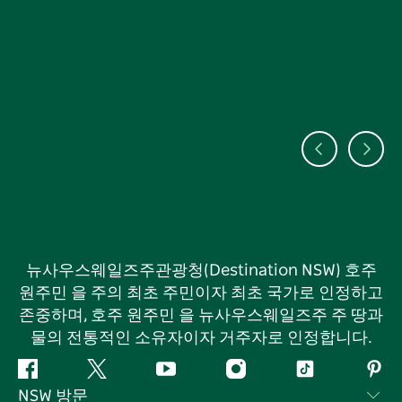
뉴사우스웨일즈주관광청(Destination NSW) 호주
원주민 을 주의 최초 주민이자 최초 국가로 인정하고
존중하며, 호주 원주민 을 뉴사우스웨일즈주 주 땅과
물의 전통적인 소유자이자 거주자로 인정합니다.
페
지
유
인
틱
핀
NSW 방문
이
저
튜
스
톡
터