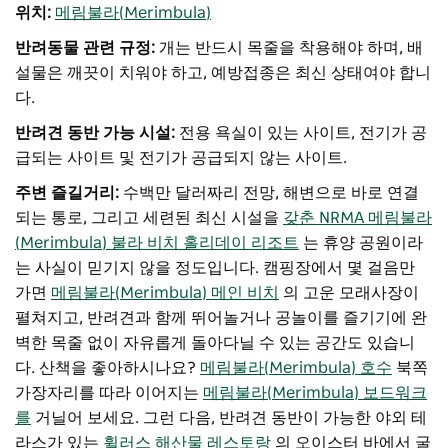
위치:
메림불라(Merimbula)
반려동물 관련 규정:
개는 반드시 목줄을 착용해야 하며, 배
설물은 깨끗이 치워야 하고, 예방접종은 최신 상태여야 합니
다.
반려견 동반 가능 시설:
전용 욕실이 있는 사이트, 전기가 공
급되는 사이트 및 전기가 공급되지 않는 사이트.
주변 즐길거리:
수백만 달러짜리 전망, 해변으로 바로 연결
되는 통로, 그리고 세련된 최신 시설을
갖춘 NRMA 메림불라
(Merimbula) 불라 비치 홀리데이 리조트
는 휴양 공원이라
는 사실이 믿기지 않을 정도입니다. 캠핑장에서 몇 걸음만
가면
메림불라(Merimbula) 메인 비치
의 고운 모래사장이
펼쳐지고, 반려견과 함께 뛰어놀거나 공놀이를 즐기기에 완
벽한 목줄 없이 자유롭게 돌아다닐 수 있는 공간도 있습니
다. 산책을 좋아하시나요?
메림불라(Merimbula) 호수
북쪽
가장자리를 따라 이어지는
메림불라(Merimbula) 보드워크
를
거닐어 보세요. 그런 다음, 반려견 동반이 가능한 야외 테
라스가 있는
휠러스 해산물 레스토랑
의 오이스터 바에서 굴