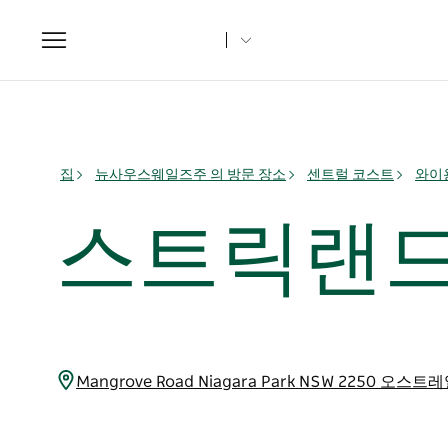
Toggle
navigation
집
뉴사우스웨일즈주 의 방문 장소
센트럴 코스트
와이용
스트릭랜드
Mangrove Road Niagara Park NSW 2250 오스