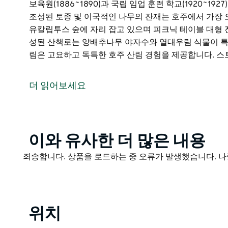
보육원(1886~1890)과 국립 임업 훈련 학교(1920~1
조성된 토종 및 이국적인 나무의 잔재는 호주에서 가장 
유칼립투스 숲에 자리 잡고 있으며 피크닉 테이블 대형 
성된 산책로는 양배추나무 야자수와 열대우림 식물이 
림은 고요하고 독특한 호주 산림 경험을 제공합니다. 스
스트릭랜드 주립림은 센트럴 코스트의 생태관광의 보석
통해 이루어집니다. 5제곱킬로미터의 작은 일일 이용림에
더 읽어보세요
투스 무성한 열대우림 등 인상적인 다양한 동식물을 보
보육원(1886~1890)과 국립 임업 훈련 학교(1920~1
조성된 토종 및 이국적인 나무의 잔재는 호주에서 가장 
피크닉 시설은 건조한 유칼립투스 숲에 자리 잡고 있으며
Product
이와 유사한 더 많은 내용
이 있습니다. 넓고 잘 조성된 산책로는 양배추나무 야
List
Product
죄송합니다. 상품을 로드하는 중 오류가 발생했습니다. 나
릅니다. 스트릭랜드 주립림은 고요하고 독특한 호주 산
List
스트릭랜드 주립림은 3년 연속으로 금메달을 수상한 헌
문으로 이름을 올렸습니다.
위치
스트릭랜드 주립림의 산책로는 NSW 산림공사의 지원
관리합니다. 자세한 내용은 산림공사 웹사이트를 참조하