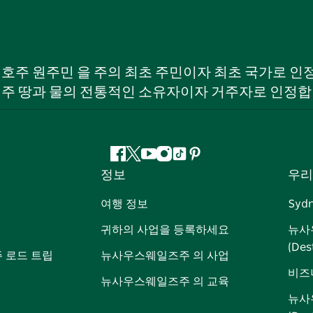
W) 호주 원주민 을 주의 최초 주민이자 최초 국가로
 주 땅과 물의 전통적인 소유자이자 거주자로 인정합
페
지
유
인
틱
핀
정보
우리
이
저
튜
스
톡
터
스
귀
브
타
레
여행 정보
Syd
북
다
그
스
귀하의 사업을 등록하세요
뉴사
램
트
(Des
 로드 트립
뉴사우스웨일즈주 의 사업
비즈
뉴사우스웨일즈주 의 교육
뉴사