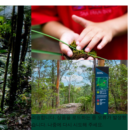
Product
Product
죄송합니다. 상품을 로드하는 중 오류가 발생했
List
List
습니다. 나중에 다시 시도해 주세요.