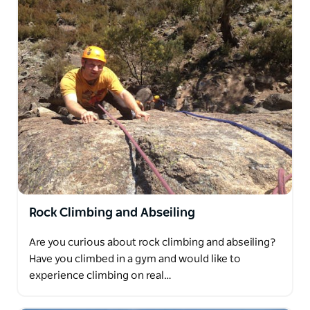
킹 캠핑 산악자전거 암벽 등반 하강 등 다양한 액티비티를
즐길 수 있으며 겨울에는 스노슈잉 백컨트리 스키 스플릿
보딩 카이트서핑 스노우 캠핑 여성 전용 휴양지 가이드 산
악 모험 그리고 등산 코스 등 다양한 액티비티를 제공합니
다.
K7 어드벤처스는 호주의 알파인 플레이그라운드에서 잊
지 못할 경험을 선사하여 여러분의 휴가를 더욱 특별하게
만들어 드리겠습니다.
Rock Climbing and Abseiling
Are you curious about rock climbing and abseiling?
Have you climbed in a gym and would like to
experience climbing on real…