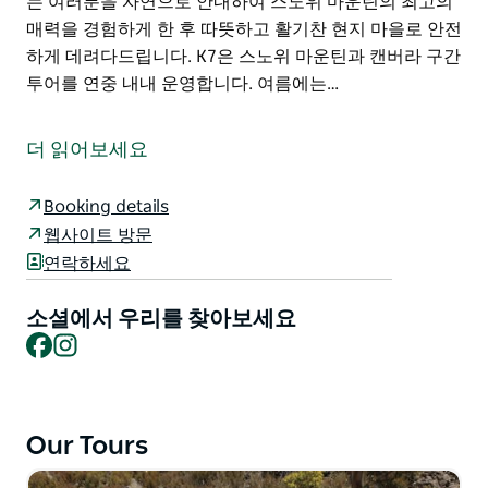
는 여러분을 자연으로 안내하여 스노위 마운틴의 최고의
매력을 경험하게 한 후 따뜻하고 활기찬 현지 마을로 안전
하게 데려다드립니다. K7은 스노위 마운틴과 캔버라 구간
투어를 연중 내내 운영합니다. 여름에는…
K7 어드벤처스는 야외 활동에 대한 열정을 가진 산악 가
이드들의 모임입니다. 각자는 각자 분야의 전문가이며 함
더 읽어보세요
께 수십 년간 쌓아온 경험을 여러분과 공유합니다. K7은
20년 넘게 스노위 마운틴에서 활동해 왔습니다. 그동안
Booking details
"가볍게 밟으세요(Tread Lightly)"라는 슬로건을 통해 국
웹사이트 방문
립공원 방문객들을 안내해 왔습니다. K7 어드벤처스는 호
연락하세요
주 생태 관광 인증(Eco Tourism Australia Certified)을
받은 업체입니다. K7 어드벤처스는 여러분이 활력과 영감
소셜에서 우리를 찾아보세요
을 동시에 느낄 수 있도록 이 연약하지만 회복력이 강한
Facebook
Instagram
자연을 함께 나누고자 합니다.
K7 가이드는 여러분을 자연으로 안내하여 스노위 마운틴
의 최고의 매력을 경험하게 한 후 따뜻하고 활기찬 현지
Our Tours
마을로 안전하게 데려다드립니다. K7은 스노위 마운틴과
캔버라 구간 투어를 연중 내내 운영합니다. 여름에는 하이