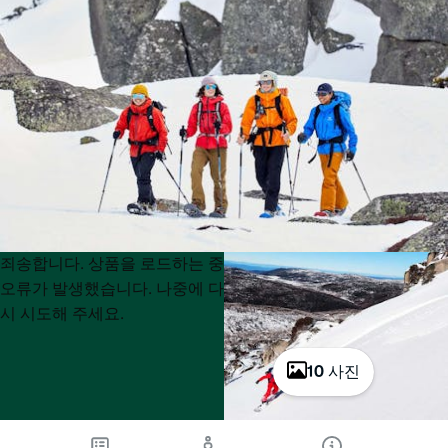
Product
Product
죄송합니다. 상품을 로드하는 중
List
List
오류가 발생했습니다. 나중에 다
시 시도해 주세요.
10 사진