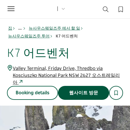
Toggle
navigation
집
...
뉴사우스웨일즈주 에서 할 일
뉴사우스웨일즈주 투어
K7 어드벤처
K7 어드벤처
Valley Terminal, Friday Drive, Thredbo via
Kosciuszko National Park NSW 2627 오스트레일리
아
Booking details
웹사이트 방문