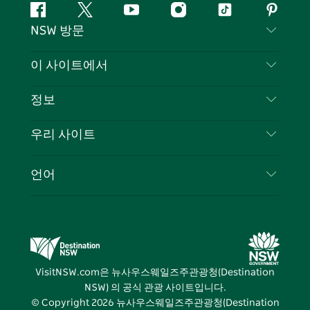
페
지
유
인
틱
핀
NSW 방문
이
저
튜
스
톡
터
스
귀
브
타
레
문의하기
이 사이트에서
북
다
그
스
부인 성명
램
트
목적지
정보
은둔
할 일
여행 정보
우리 사이트
쿠키 고지
뉴사우스웨일즈주 로드 트립
귀하의 사업을 등록하세요
이용 약관
Sydney.com
이벤트
언어
뉴사우스웨일즈주 의 사업
뉴사우스웨일즈주관광청(Destination NSW) 기업
숙소
뉴사우스웨일즈주 의 교육
비즈니스 이벤트 뉴사우스웨일즈주
거래
뉴사우스웨일즈주관광청(Destination NSW) 미디
어 센터
VisitNSW.com은 뉴사우스웨일즈주관광청(Destination
비비드 시드니(Vivid Sydney)
NSW) 의 공식 관광 사이트입니다.
© Copyright
2026
뉴사우스웨일즈주관광청(Destination