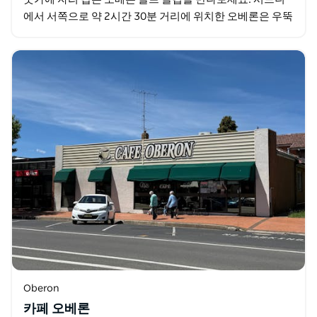
에서 서쪽으로 약 2시간 30분 거리에 위치한 오베론은 우뚝
솟은 유칼립투스 숲을 깎아 만든 도전적이고 기복이…
Oberon
카페 오베론