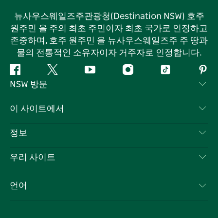
뉴사우스웨일즈주관광청(Destination NSW) 호주
원주민 을 주의 최초 주민이자 최초 국가로 인정하고
존중하며, 호주 원주민 을 뉴사우스웨일즈주 주 땅과
물의 전통적인 소유자이자 거주자로 인정합니다.
페
지
유
인
틱
핀
NSW 방문
이
저
튜
스
톡
터
스
귀
브
타
레
문의하기
이 사이트에서
북
다
그
스
부인 성명
램
트
목적지
정보
은둔
할 일
여행 정보
우리 사이트
쿠키 고지
뉴사우스웨일즈주 로드 트립
귀하의 사업을 등록하세요
이용 약관
Sydney.com
이벤트
언어
뉴사우스웨일즈주 의 사업
뉴사우스웨일즈주관광청(Destination NSW) 기업
숙소
뉴사우스웨일즈주 의 교육
비즈니스 이벤트 뉴사우스웨일즈주