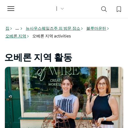
Toggle
navigation
집
...
뉴사우스웨일즈주 의 방문 장소
블루마운틴
오베론 지역
오베론 지역 activities
오베론 지역 활동