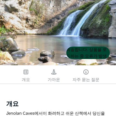
Product
Product
죄송합니다. 상품을 로
List
List
드하는 중 오류가 발생
했습니다. 나중에 다시
시도해 주세요.
개요
가까운
자주 묻는 질문
개요
Jenolan Caves에서이 화려하고 쉬운 산책에서 당신을