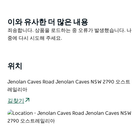
River 산책로는 아름다운 바다 전망에 관한 것입니다. 그
랜드 아치의 동쪽에서 시작하여 끝나는 트랙은 강 호수 폭
포 및 현수교의 아름다운 전망을 제공합니다. 수영구 중
이와 유사한 더 많은 내용
Product
한 곳에서 수영을 즐기기 위해 장비를 가져올 수도 있습니
List
Product
죄송합니다. 상품을 로드하는 중 오류가 발생했습니다. 나
다.
List
중에 다시 시도해 주세요.
이 산책을 최대한 활용하려면 가까운 해안가 피크닉 장소
에서 점심을 싸서 즐기십시오. 수력 오두막에 인접한 송어
사다리를 보거나 블루 레이크에 서식하는 오리너구리를
위치
볼 수 있는지 확인하세요.
들새 관찰자들은 이 지역의 다양한 식물들 사이에서 자주
Jenolan Caves Road Jenolan Caves NSW 2790 오스트
발견되는 도라지 도요새 금조와 함께 대접을 받으며 캥거
레일리아
루 왈라비 및 동부 물룡도 결코 멀리 있지 않습니다.
길찾기