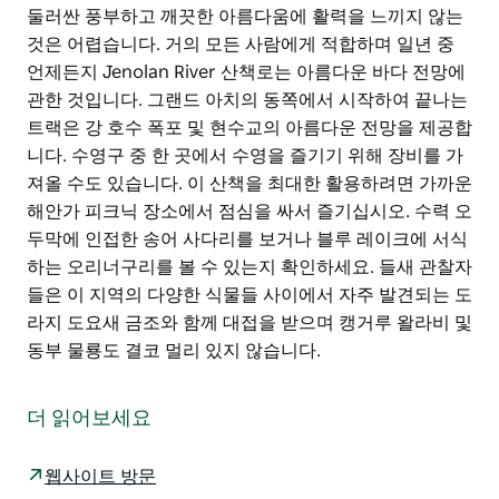
둘러싼 풍부하고 깨끗한 아름다움에 활력을 느끼지 않는
것은 어렵습니다. 거의 모든 사람에게 적합하며 일년 중
언제든지 Jenolan River 산책로는 아름다운 바다 전망에
관한 것입니다. 그랜드 아치의 동쪽에서 시작하여 끝나는
트랙은 강 호수 폭포 및 현수교의 아름다운 전망을 제공합
니다. 수영구 중 한 곳에서 수영을 즐기기 위해 장비를 가
져올 수도 있습니다. 이 산책을 최대한 활용하려면 가까운
해안가 피크닉 장소에서 점심을 싸서 즐기십시오. 수력 오
두막에 인접한 송어 사다리를 보거나 블루 레이크에 서식
하는 오리너구리를 볼 수 있는지 확인하세요. 들새 관찰자
들은 이 지역의 다양한 식물들 사이에서 자주 발견되는 도
라지 도요새 금조와 함께 대접을 받으며 캥거루 왈라비 및
동부 물룡도 결코 멀리 있지 않습니다.
Jenolan Caves에서이 화려하고 쉬운 산책에서 당신을
둘러싼 풍부하고 깨끗한 아름다움에 활력을 느끼지 않는
더 읽어보세요
것은 어렵습니다.
거의 모든 사람에게 적합하며 일년 중 언제든지 Jenolan
웹사이트 방문