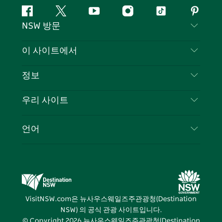
페
지
유
인
틱
핀
NSW 방문
이
저
튜
스
톡
터
스
귀
브
타
레
문의하기
이 사이트에서
북
다
그
스
부인 성명
램
트
목적지
정보
은둔
할 일
여행 정보
우리 사이트
쿠키 고지
뉴사우스웨일즈주 로드 트립
귀하의 사업을 등록하세요
이용 약관
Sydney.com
이벤트
언어
뉴사우스웨일즈주 의 사업
뉴사우스웨일즈주관광청(Destination NSW) 기업
숙소
뉴사우스웨일즈주 의 교육
비즈니스 이벤트 뉴사우스웨일즈주
거래
뉴사우스웨일즈주관광청(Destination NSW) 미디
어 센터
VisitNSW.com은 뉴사우스웨일즈주관광청(Destination
비비드 시드니(Vivid Sydney)
NSW) 의 공식 관광 사이트입니다.
© Copyright
2026
뉴사우스웨일즈주관광청(Destination