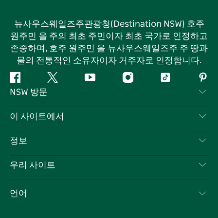
뉴사우스웨일즈주관광청(Destination NSW) 호주
원주민 을 주의 최초 주민이자 최초 국가로 인정하고
존중하며, 호주 원주민 을 뉴사우스웨일즈주 주 땅과
물의 전통적인 소유자이자 거주자로 인정합니다.
페
지
유
인
틱
핀
NSW 방문
이
저
튜
스
톡
터
스
귀
브
타
레
문의하기
이 사이트에서
북
다
그
스
부인 성명
램
트
목적지
정보
은둔
할 일
여행 정보
우리 사이트
쿠키 고지
뉴사우스웨일즈주 로드 트립
귀하의 사업을 등록하세요
이용 약관
Sydney.com
이벤트
언어
뉴사우스웨일즈주 의 사업
뉴사우스웨일즈주관광청(Destination NSW) 기업
숙소
뉴사우스웨일즈주 의 교육