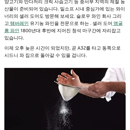
양고기와 만다저리 크릭 사슴고기 등 중서부 지역의 제철 농
산물이 준비되어 있습니다. 밀소프 시내 중심가에 있는 와이
너리의 셀러 도어도 방문해 보세요.
슬로우 와인 회사
그리
고
탬버레인
유기농 와인을 전문으로 하는 . 셀러 도어
앵굴
롱 와인
1800년대 후반에 지어진 청석 마구간에 자리잡고
있습니다.
이제 오후 늦은 시간이 되었지만, 곧 A32를 타고 동쪽으로
시드니 와 집으로 돌아갈 수 있을 겁니다.