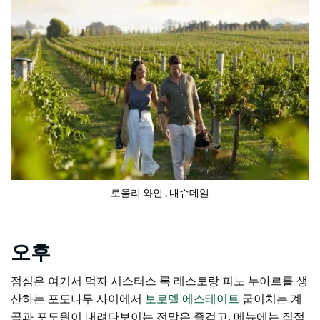
로울리 와인
, 내슈데일
오후
점심은 여기서 먹자
시스터스 록 레스토랑
피노 누아르를 생
산하는 포도나무 사이에서
보로델 에스테이트
굽이치는 계
곡과 포도원이 내려다보이는 전망은 즐겁고, 메뉴에는 직접