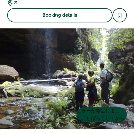
Booking details
Product
Product
エラーが発生しまし
List
List
た。しばらくしてから
もう一度試してくださ
い