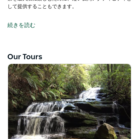
して提供することもできます。
ブルーマウンテンズ世界遺産地域の代表的な散歩道の 1
つで、深い渓谷の環境を歩きます。この散歩道にはたく
続きを読む
さんの階段があり、深い渓谷の小川を歩くと 6 キロメ
ートルの散歩道になります。
アボリジニ文化と伝統が息づく美しい岩の張り出しを抜
Our Tours
けて滝の裏を歩きます。ツアーは 5 時間または 8 時間
で、中程度の体力のお客様に適しています。
この散歩道はオーダーメイドで、お客様のニーズに合わ
せてカスタマイズでき、特別なツアーになります。グロ
ース荒野の縁を丸一日かけてハイキングし、荒野でグル
メなランチを楽しむこともできます。この散歩道は、野
生動物、天文学、ツチボタルの観察を最大限に楽しむた
めに、短い夜間アクティビティとして提供することもで
きます。