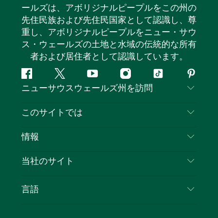
ールズは、アボリジナルピープルをこの州の
先住民族および先住民国家として認識し、尊
重し、アボリジナルピープルをニュー・サウ
ス・ウェールズの土地と水域の伝統的な所有
者および居住者として認識しています。
フ
ツ
ユ
イ
テ
ピ
ニューサウスウェールズ州を訪問
ェ
イ
ー
ン
ィ
ン
イ
ッ
チ
ス
ッ
タ
お問い合わせ
このサイトでは
ス
タ
ュ
タ
ク
レ
免責事項
ブ
ー
ー
グ
ト
ス
目的地
情報
ッ
ブ
ラ
ッ
ト
プライバシー
やるべきこと
ク
ム
ク
旅行情報
当社のサイト
クッキーに関する通知
ニューサウスウェールズ州のロードトリップ
ビジネスを登録する
利用規約
Sydney.com
イベント
言語
NSWでのビジネス
デスティネーション・ニュー・サウス・ウェール
宿泊施設
ニューサウスウェールズ州の教育
ズコーポレート