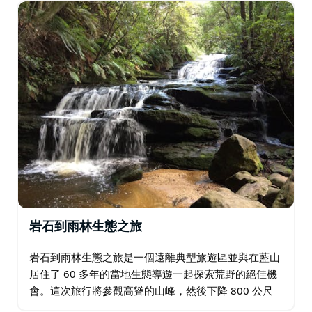
的遊覽進行調整。行程還可以延長，參加一整天的格羅斯
荒野邊緣徒步旅行，並在荒野中享用美味午餐。 這條步
行路線可以作為短暫的夜間活動，以最大限度地觀賞野生
動物、天文學和觀賞螢火蟲。
岩石到雨林生態之旅
岩石到雨林生態之旅是一個遠離典型旅遊區並與在藍山
居住了 60 多年的當地生態導遊一起探索荒野的絕佳機
會。這次旅行將參觀高聳的山峰，然後下降 800 公尺
到達谷底和雨林溝壑。也提供當地葡萄園的荒野葡萄酒