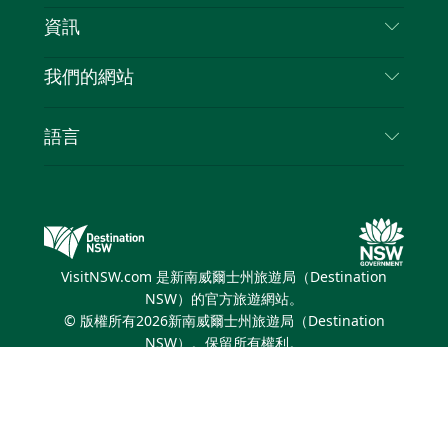
免責聲明
目的地
資訊
隱私
要做的事情
旅行資訊
Cookie 通知
我們的網站
新南威爾斯州公路旅行
列出您的業務
使用條款
Sydney.com
活動
語言
新南威爾斯的商業
新南威爾士州旅遊局（Destination NSW）企業網
住宿
新南威爾斯的教育
站​
優惠訊息
新南威爾斯商務活動
新南威爾士州旅遊局（Destination NSW）媒體中
VisitNSW.com 是新南威爾士州旅遊局（Destination
心
NSW）的官方旅遊網站。
繽紛悉尼燈光音樂節
© 版權所有
2026
新南威爾士州旅遊局（Destination
NSW）。保留所有權利。