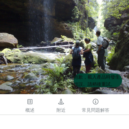
Product
Product
抱歉，載入產品時發生
List
List
錯誤。請稍後重試。
概述
附近
常見問題解答