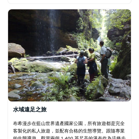
早餐，在那裡您可以近距離拍攝小袋鼠、野生鳥類和袋
鼠在自然棲息地的照片。 觀看三姐妹峰和…
水域遠足之旅
布希漫步在藍山世界遺產國家公園，所有旅遊都是完全
客製化的私人旅遊，並配有合格的生態導覽。跟隨專業
的生態導遊，觀賞兩個 1,400 英尺高的瀑布作為這條步