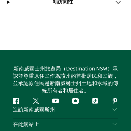
可訪問性
新南威爾士州旅遊局（Destination NSW）承
認並尊重原住民作為該州的首批居民和民族，
並承認原住民是新南威爾士州土地和水域的傳
統所有者和居住者。
Facebook
嘰
Youtube
Instagram
抖
Pintere
造訪新南威爾斯州
嘰
音
喳
聯絡我們
在此網站上
喳