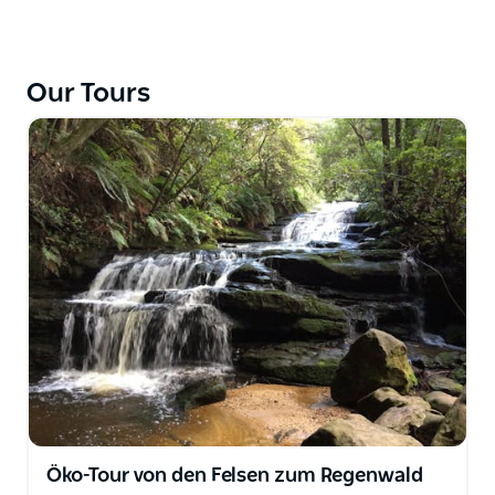
Stufen; die Wanderstrecke beträgt sechs Kilometer
mit einigen Bachwanderungen in der tiefen
Schlucht.
Our Tours
Wandern Sie hinter Wasserfällen durch
wunderschöne Felsüberhänge mit durchgängiger
Kultur und Erbe der Aborigines. Die Tour dauert fünf
oder acht Stunden und ist für Kunden mit mittlerer
Fitness geeignet.
Diese Wanderung ist maßgeschneidert und kann an
Ihre Gesamtbedürfnisse und eine exklusive Tour
angepasst werden. Sie kann verlängert werden, um
eine ganztägige Wanderung am Rand der Grose-
Wildnis mit einem Gourmet-Mittagessen in der
Wildnis zu umfassen. Diese Wanderung kann als
kurze Nachtaktivität angeboten werden, um die
Tierwelt, Astronomie und
Öko-Tour von den Felsen zum Regenwald
Glühwürmchenbeobachtung optimal zu nutzen.