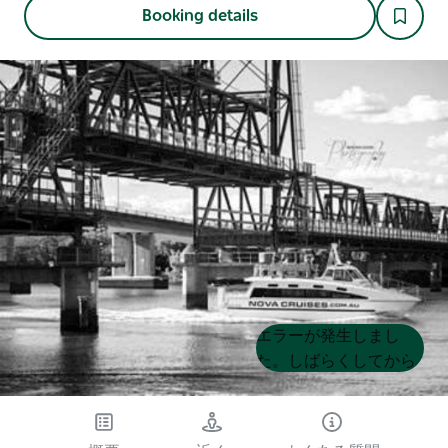
Booking details
Product
Product
エラーが発生しまし
List
List
た。しばらくしてから
もう一度試してくださ
い