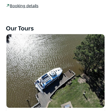
ニューカッスルの前浜に沿った都会の喧騒から、コーラ
Booking details
ガン湿地の静けさまで、変化する風景に驚嘆してくださ
い。
経験豊富な乗組員が最新の有益な解説を提供し、川に隣
Our Tours
接する農地をクルージングしながら、ホームスタイルの
デボンシャーティーを提供しています。歴史的なヘクサ
ム橋の開通を目撃し、ジャンクションインホテルで温か
いローストランチをお楽しみください。