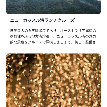
ニューカッスル港ランチクルーズ
世界最大の石炭輸出港であり、オーストラリア屈指の
多様性を誇る地方港湾都市、ニューカッスル港の魅力
的な景色をクルーズで満喫しましょう。美しく整備さ
れたニューカッスルの海岸線を散策し、クーラガン湿
地の河口へ足を運び、港の石炭積載施設、タグボー
ト…