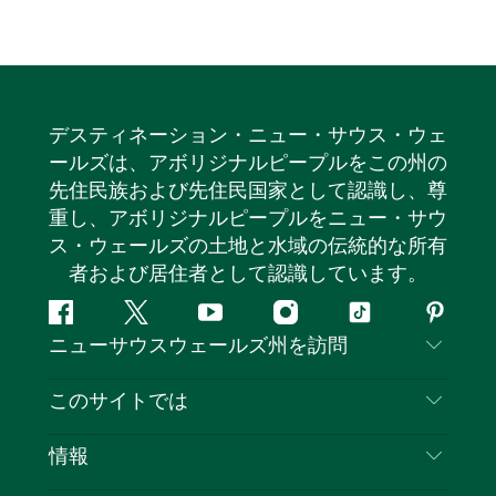
デスティネーション・ニュー・サウス・ウェ
ールズは、アボリジナルピープルをこの州の
先住民族および先住民国家として認識し、尊
重し、アボリジナルピープルをニュー・サウ
ス・ウェールズの土地と水域の伝統的な所有
者および居住者として認識しています。
フ
ツ
ユ
イ
テ
ピ
ニューサウスウェールズ州を訪問
ェ
イ
ー
ン
ィ
ン
イ
ッ
チ
ス
ッ
タ
お問い合わせ
このサイトでは
ス
タ
ュ
タ
ク
レ
免責事項
ブ
ー
ー
グ
ト
ス
目的地
情報
ッ
ブ
ラ
ッ
ト
プライバシー
やるべきこと
ク
ム
ク