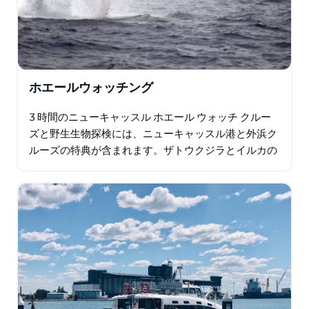
ホエールウォッチング
3 時間のニューキャッスル ホエール ウォッチ クルー
ズと野生生物探検には、ニューキャッスル港と外浜ク
ルーズの特典が含まれます。ザトウクジラとイルカの
目撃率は抜群です (クジラの目撃は 5 月から 11 月ま
で)。ストックトン ビーチ、シグナ…